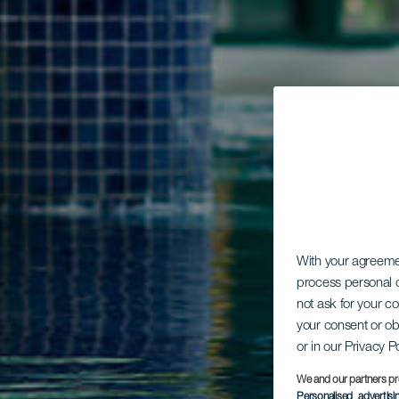
With your agreem
process personal d
not ask for your c
your consent or ob
or in our Privacy P
We and our partners pr
Personalised advertis