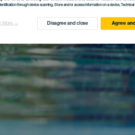
dentification through device scanning
, Store and/or access information on a device
, Technica
n More →
Disagree and close
Agree and