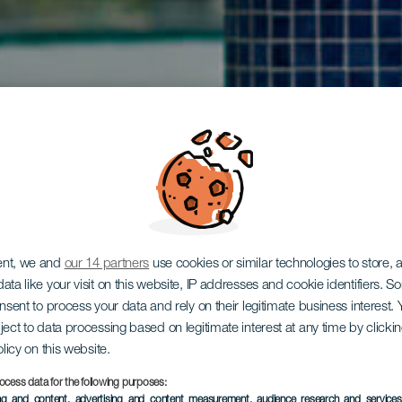
ent, we and
our 14 partners
use cookies or similar technologies to store,
ata like your visit on this website, IP addresses and cookie identifiers. 
onsent to process your data and rely on their legitimate business interest
ject to data processing based on legitimate interest at any time by click
olicy on this website.
ocess data for the following purposes:
ing and content, advertising and content measurement, audience research and service