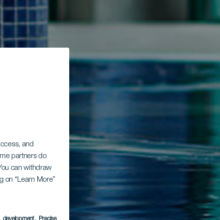
 access, and
Some partners do
. You can withdraw
ing on “Learn More”
s development
, Precise