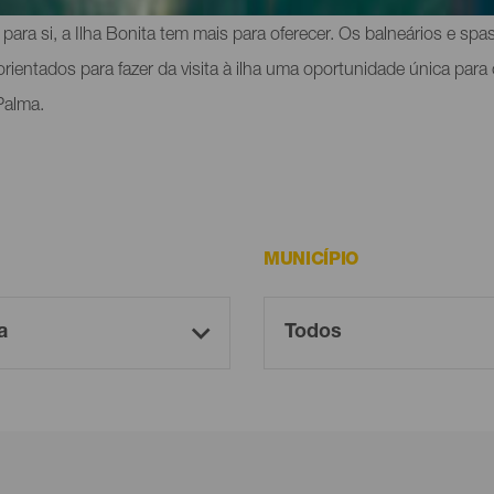
milenares, mergulhar em piscinas naturais e praias de origem vul
e para si, a Ilha Bonita tem mais para oferecer. Os balneários e s
orientados para fazer da visita à ilha uma oportunidade única par
Palma.
MUNICÍPIO