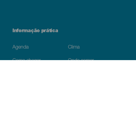
Informação prática
Agenda
Clima
Como chegar
Onde comer
Onde dormir
O arquipélago
Serviços
Menú
Talvez lhe interesse
Website
del
Footer
Praias para serem vividas