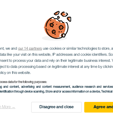
organ e New-Ye
ent, we and
our 14 partners
use cookies or similar technologies to store,
ata like your visit on this website, IP addresses and cookie identifiers. 
onsent to process your data and rely on their legitimate business interest
ject to data processing based on legitimate interest at any time by click
olicy on this website.
ocess data for the following purposes:
EVENTO PASSADO
ing and content, advertising and content measurement, audience research and service
dentification through device scanning
, Store and/or access information on a device
, Technica
14 December 2025
Localidad
Arona
n More →
Disagree and close
Agree and