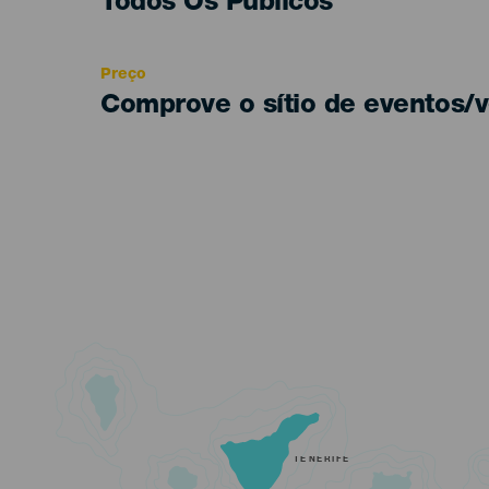
Edad
Todos Os Públicos
Recomendada
Preço
Comprove o sítio de eventos/v
TENERIFE