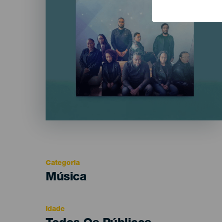
Categoria
Categoría
Música
del
evento
Idade