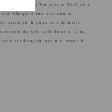
Tacoronte, apresenta "Sons de uma Mina", uma
e José Félix que convida a uma viagem
zas do coração. Inspirada na metáfora do
ormance combina fado, canto flamenco, dança,
sformar a exploração interior num tesouro de