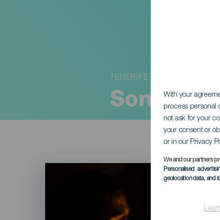
TENERIFE
Sons de u
With your agreem
process personal d
not ask for your c
your consent or ob
or in our Privacy P
We and our partners pr
Imagen
Personalised advertis
Listado
geolocation data, and i
Lear