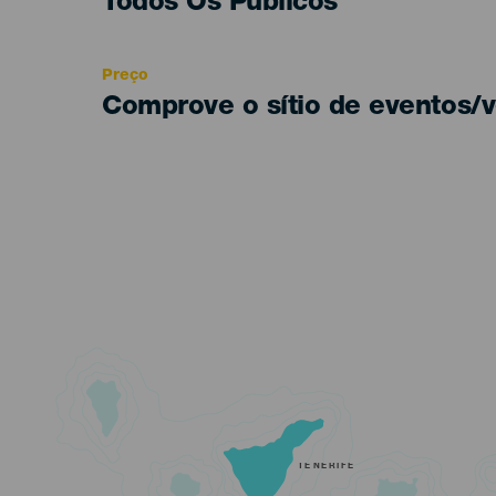
Edad
Todos Os Públicos
Recomendada
Preço
Comprove o sítio de eventos/v
TENERIFE