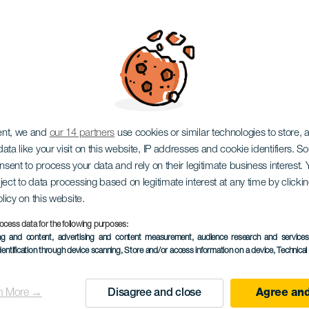
ma Mina de José Fé
ent, we and
our 14 partners
use cookies or similar technologies to store,
ata like your visit on this website, IP addresses and cookie identifiers. 
onsent to process your data and rely on their legitimate business interest
ject to data processing based on legitimate interest at any time by click
olicy on this website.
ocess data for the following purposes:
EVENTO PASSADO
ing and content, advertising and content measurement, audience research and service
dentification through device scanning
, Store and/or access information on a device
, Technica
12 October 2025
Localidad
Tacoronte
n More →
Disagree and close
Agree and