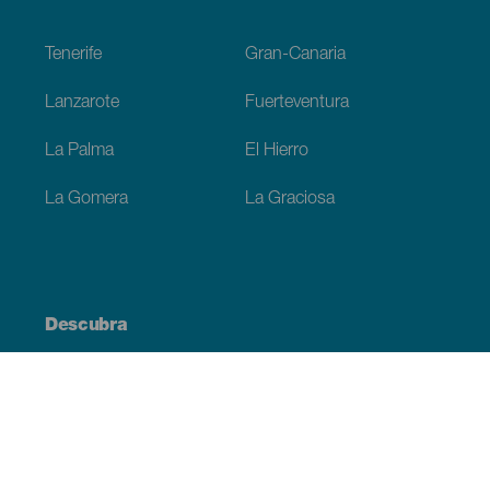
Footer
Tenerife
Gran-Canaria
Lanzarote
Fuerteventura
La Palma
El Hierro
La Gomera
La Graciosa
Descubra
Costa e praia
Cultura
Gastronomia
Todos os artigos