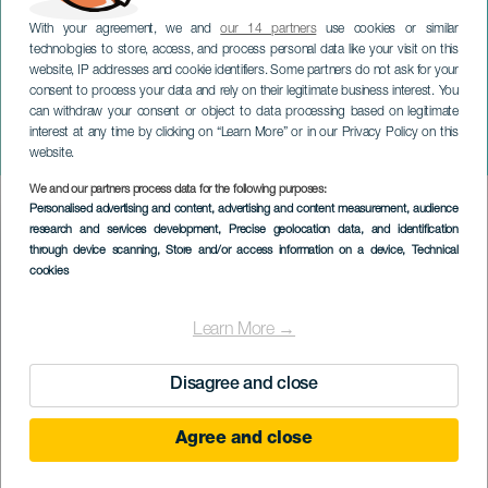
With your agreement, we and
our 14 partners
use cookies or similar
technologies to store, access, and process personal data like your visit on this
website, IP addresses and cookie identifiers. Some partners do not ask for your
consent to process your data and rely on their legitimate business interest. You
TENERIFE
can withdraw your consent or object to data processing based on legitimate
Silvia Tro Santafé em
interest at any time by clicking on “Learn More” or in our Privacy Policy on this
concerto
website.
We and our partners process data for the following purposes:
Imagen
Personalised advertising and content, advertising and content measurement, audience
Listado
research and services development
, Precise geolocation data, and identification
through device scanning
, Store and/or access information on a device
, Technical
cookies
Learn More →
Disagree and close
Agree and close
EVENTO PASSADO