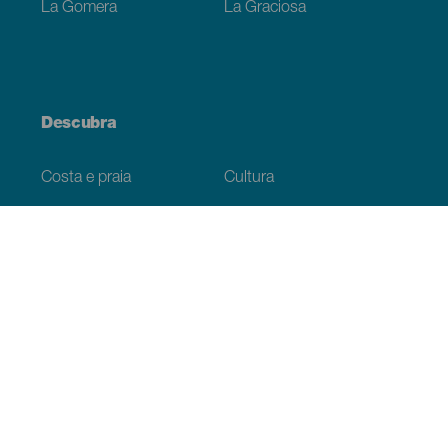
La Gomera
La Graciosa
Descubra
Costa e praia
Cultura
Gastronomia
Todos os artigos
Informação prática
Agenda
Clima
Como chegar
Onde comer