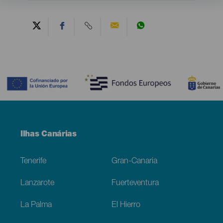
Contenido
Menú
Ilhas Canárias
Footer
Tenerife
Gran-Canaria
Lanzarote
Fuerteventura
La Palma
El Hierro