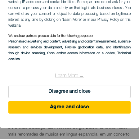
website, IP addresses and cookie identifiers. Some partners do not ask for your
consent to process your data and rely on their legitimate business interest. You
can withdraw your consent or object to data processing based on legitimate
TENERIFE
interest at any time by clicking on “Learn More” or in our Privacy Policy on this
Sergio Dalma em concerto
website.
We and our partners process data for the following purposes:
Imagen
Personalised advertising and content, advertising and content measurement, audience
Listado
research and services development
, Precise geolocation data, and identification
through device scanning
, Store and/or access information on a device
, Technical
cookies
Learn More →
Disagree and close
Agree and close
28 November 2026
Localidad
La Laguna
Descripción
O Pavilhão Santiago Martín recebe Sergio Dalma, uma das vozes
del
mais renomadas da música em língua espanhola, em um concerto