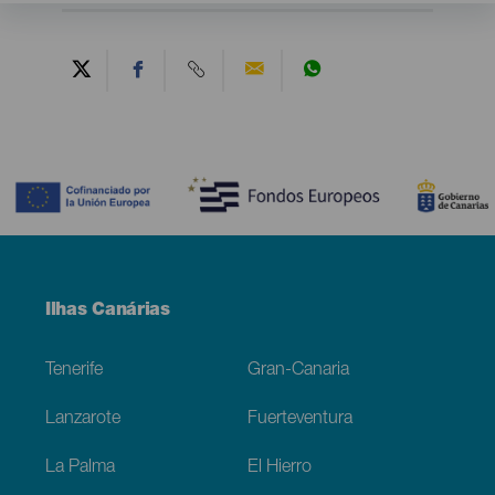
Contenido
Menú
Ilhas Canárias
Footer
Tenerife
Gran-Canaria
Lanzarote
Fuerteventura
La Palma
El Hierro