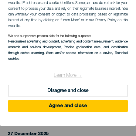
website, IP addresses and cookie identifiers. Some partners do not ask for your
consent to process your data and rely on their legitimate business interest. You
TENERIFE
can withdraw your consent or object to data processing based on legitimate
Septeto Santiaguero: Y
interest at any time by clicking on “Learn More” or in our Privacy Policy on this
Sigo Pa'lante Tour
website.
We and our partners process data for the following purposes:
Imagen
Personalised advertising and content, advertising and content measurement, audience
Listado
research and services development
, Precise geolocation data, and identification
through device scanning
, Store and/or access information on a device
, Technical
cookies
Learn More →
Disagree and close
Agree and close
EVENTO PASSADO
27 December 2025