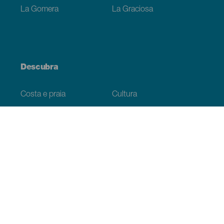
La Gomera
La Graciosa
Descubra
Costa e praia
Cultura
Gastronomia
Todos os artigos
Informação prática
Agenda
Clima
Como chegar
Onde comer