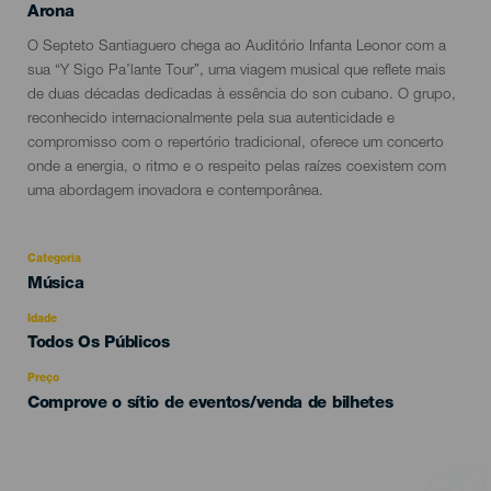
Localidad
Arona
Descripción
O Septeto Santiaguero chega ao Auditório Infanta Leonor com a
del
sua “Y Sigo Pa’lante Tour”, uma viagem musical que reflete mais
evento
de duas décadas dedicadas à essência do son cubano. O grupo,
reconhecido internacionalmente pela sua autenticidade e
compromisso com o repertório tradicional, oferece um concerto
onde a energia, o ritmo e o respeito pelas raízes coexistem com
uma abordagem inovadora e contemporânea.
Categoria
Categoría
Música
del
evento
Idade
Edad
Todos Os Públicos
Recomendada
Preço
Comprove o sítio de eventos/venda de bilhetes