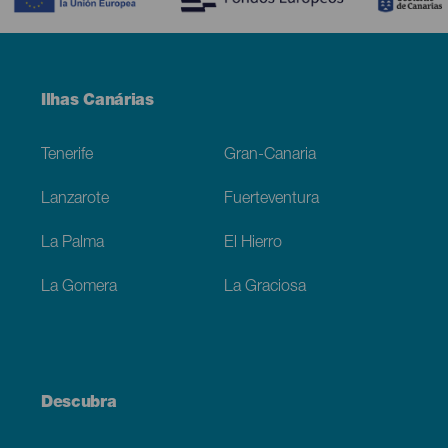
Menú
Ilhas Canárias
Footer
Tenerife
Gran-Canaria
Lanzarote
Fuerteventura
La Palma
El Hierro
La Gomera
La Graciosa
Descubra