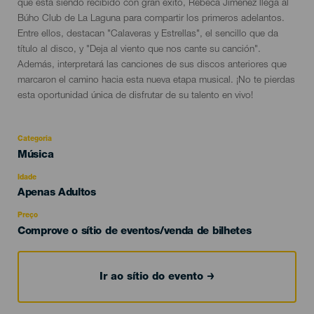
del
que está siendo recibido con gran éxito, Rebeca Jiménez llega al
evento
Búho Club de La Laguna para compartir los primeros adelantos.
Entre ellos, destacan "Calaveras y Estrellas", el sencillo que da
título al disco, y "Deja al viento que nos cante su canción".
Además, interpretará las canciones de sus discos anteriores que
marcaron el camino hacia esta nueva etapa musical. ¡No te pierdas
esta oportunidad única de disfrutar de su talento en vivo!
Categoria
Categoría
Música
del
evento
Idade
Edad
Apenas Adultos
Recomendada
Preço
Comprove o sítio de eventos/venda de bilhetes
Ir ao sítio do evento