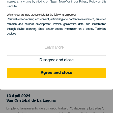
interest at any time by clicking on “Learn More” or in our Privacy Policy on this
Rebeca Jiménez
website.
We and our partners process data for the following purposes:
Imagen
Personalised advertising and content, advertising and content measurement, audience
Listado
research and services development
, Precise geolocation data, and identification
through device scanning
, Store and/or access information on a device
, Technical
cookies
Learn More →
Disagree and close
Agree and close
EVENTO PASSADO
13 April 2024
Localidad
San Cristóbal de La Laguna
Descripción
En pleno lanzamiento de su nuevo trabajo "Calaveras y Estrellas",