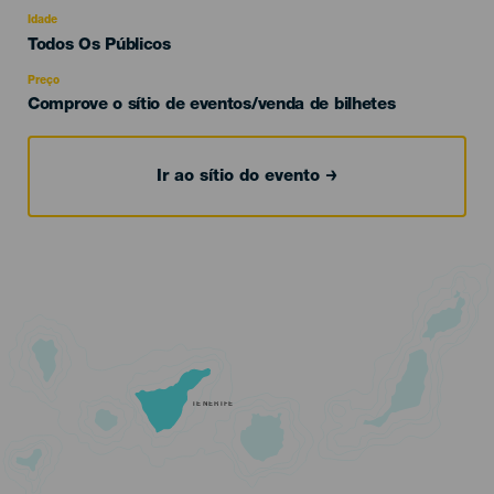
del
evento
Idade
Edad
Todos Os Públicos
Recomendada
Preço
Comprove o sítio de eventos/venda de bilhetes
Ir ao sítio do evento
TENERIFE