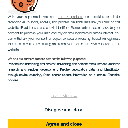
With your agreement, we and
our 14 partners
use cookies or similar
technologies to store, access, and process personal data like your visit on this
website, IP addresses and cookie identifiers. Some partners do not ask for your
consent to process your data and rely on their legitimate business interest. You
TENERIFE
can withdraw your consent or object to data processing based on legitimate
Pokzipol Poops em
interest at any time by clicking on “Learn More” or in our Privacy Policy on this
concerto
website.
We and our partners process data for the following purposes:
Imagen
Personalised advertising and content, advertising and content measurement, audience
Listado
research and services development
, Precise geolocation data, and identification
through device scanning
, Store and/or access information on a device
, Technical
cookies
Learn More →
Disagree and close
Agree and close