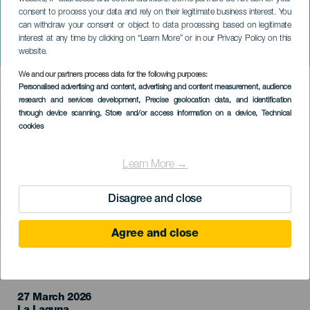
consent to process your data and rely on their legitimate business interest. You
can withdraw your consent or object to data processing based on legitimate
TENERIFE
interest at any time by clicking on “Learn More” or in our Privacy Policy on this
Pinacos. O Outro Olhar
website.
We and our partners process data for the following purposes:
Imagen
Personalised advertising and content, advertising and content measurement, audience
Listado
research and services development
, Precise geolocation data, and identification
through device scanning
, Store and/or access information on a device
, Technical
cookies
Learn More →
Disagree and close
Agree and close
EVENTO PASSADO
27 March 2026
Localidad