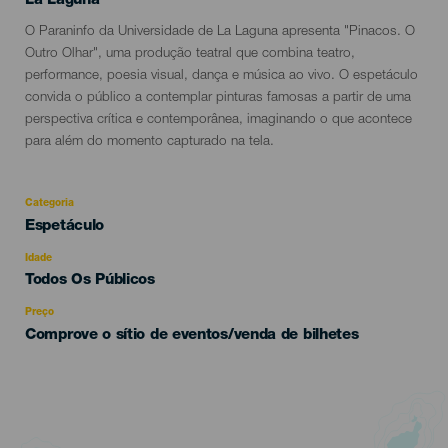
La Laguna
Descripción
O Paraninfo da Universidade de La Laguna apresenta "Pinacos. O
del
Outro Olhar", uma produção teatral que combina teatro,
evento
performance, poesia visual, dança e música ao vivo. O espetáculo
convida o público a contemplar pinturas famosas a partir de uma
perspectiva crítica e contemporânea, imaginando o que acontece
para além do momento capturado na tela.
Categoria
Categoría
Espetáculo
del
evento
Idade
Edad
Todos Os Públicos
Recomendada
Preço
Comprove o sítio de eventos/venda de bilhetes