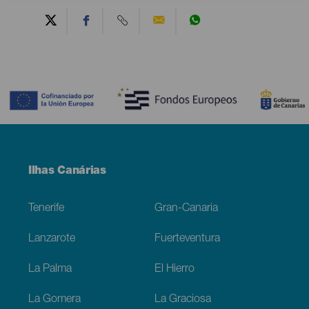
Contenido
Menú
Ilhas Canárias
Footer
Tenerife
Gran-Canaria
Lanzarote
Fuerteventura
La Palma
El Hierro
La Gomera
La Graciosa