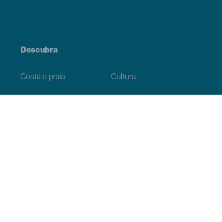
Descubra
Costa e praia
Cultura
Gastronomia
Todos os artigos
Informação prática
Agenda
Clima
Como chegar
Onde comer