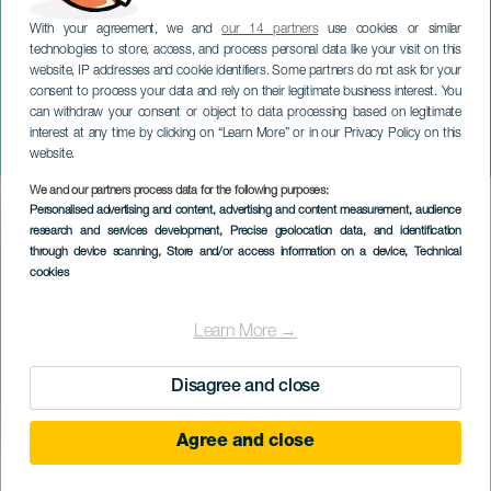
With your agreement, we and
our 14 partners
use cookies or similar
technologies to store, access, and process personal data like your visit on this
website, IP addresses and cookie identifiers. Some partners do not ask for your
consent to process your data and rely on their legitimate business interest. You
TENERIFE
can withdraw your consent or object to data processing based on legitimate
Pedro Martínez em
interest at any time by clicking on “Learn More” or in our Privacy Policy on this
concerto
website.
We and our partners process data for the following purposes:
Imagen
Personalised advertising and content, advertising and content measurement, audience
Listado
research and services development
, Precise geolocation data, and identification
through device scanning
, Store and/or access information on a device
, Technical
cookies
Learn More →
Disagree and close
Agree and close
EVENTO PASSADO