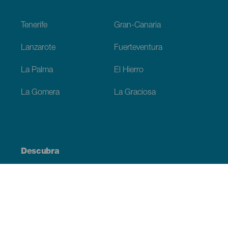
Footer
Tenerife
Gran-Canaria
Lanzarote
Fuerteventura
La Palma
El Hierro
La Gomera
La Graciosa
Descubra
Costa e praia
Cultura
Gastronomia
Todos os artigos