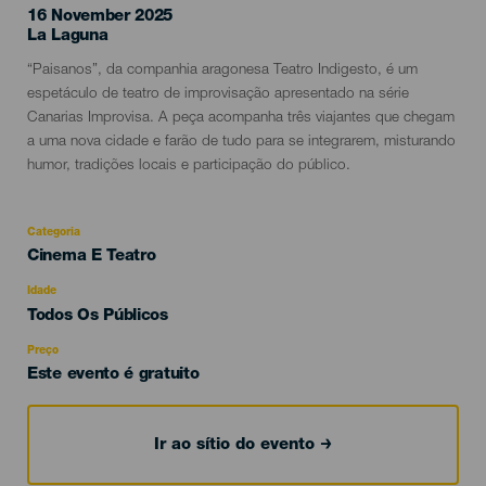
16 November 2025
Localidad
La Laguna
Descripción
“Paisanos”, da companhia aragonesa Teatro Indigesto, é um
del
espetáculo de teatro de improvisação apresentado na série
evento
Canarias Improvisa. A peça acompanha três viajantes que chegam
a uma nova cidade e farão de tudo para se integrarem, misturando
humor, tradições locais e participação do público.
Categoria
Categoría
Cinema E Teatro
del
evento
Idade
Edad
Todos Os Públicos
Recomendada
Preço
Este evento é gratuito
Ir ao sítio do evento