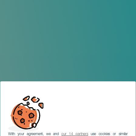
With your agreement, we and
our 14 partners
use cookies or similar