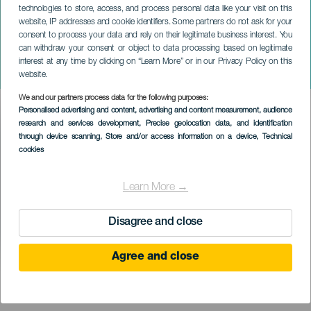
technologies to store, access, and process personal data like your visit on this
website, IP addresses and cookie identifiers. Some partners do not ask for your
consent to process your data and rely on their legitimate business interest. You
can withdraw your consent or object to data processing based on legitimate
TENERIFE
interest at any time by clicking on “Learn More” or in our Privacy Policy on this
Paisanos
website.
We and our partners process data for the following purposes:
Imagen
Personalised advertising and content, advertising and content measurement, audience
Listado
research and services development
, Precise geolocation data, and identification
through device scanning
, Store and/or access information on a device
, Technical
cookies
Learn More →
Disagree and close
Agree and close
EVENTO PASSADO