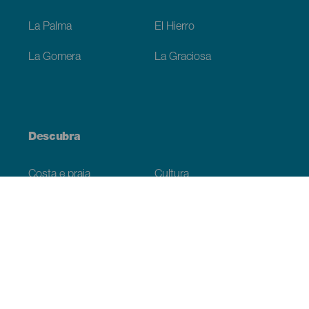
La Palma
El Hierro
La Gomera
La Graciosa
Descubra
Costa e praia
Cultura
Gastronomia
Todos os artigos
Informação prática