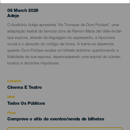
08 March 2026
Localidad
Adeje
Descripción
O Auditório Adeje apresenta “As Trompas de Dom Friolera”, uma
del
adaptação teatral da famosa obra de Ramón María del Valle-Inclán
evento
que explora, através da linguagem do esperpento, a hipocrisia
social e o absurdo do código de honra. A trama se desenrola
quando Dom Friolera recebe um bilhete anônimo questionando a
fidelidade de sua esposa, desencadeando uma espiral de ciúmes,
boatos e decisões impulsivas.
Categoria
Categoría
Cinema E Teatro
del
evento
Idade
Edad
Todos Os Públicos
Recomendada
Preço
Comprove o sítio de eventos/venda de bilhetes