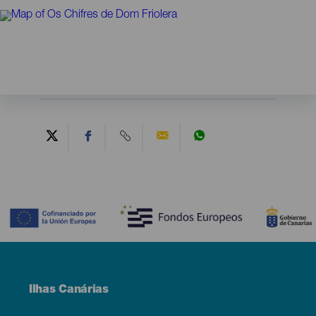
Contenido
Menú
Ilhas Canárias
Footer