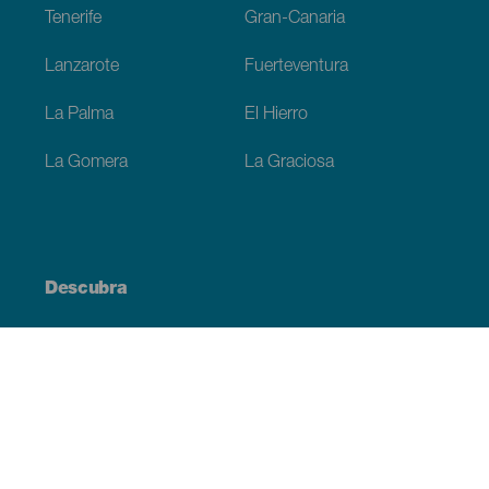
Tenerife
Gran-Canaria
Lanzarote
Fuerteventura
La Palma
El Hierro
La Gomera
La Graciosa
Descubra
Costa e praia
Cultura
Gastronomia
Todos os artigos