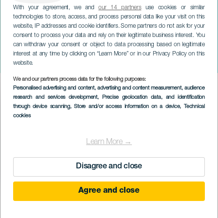
With your agreement, we and
our 14 partners
use cookies or similar
technologies to store, access, and process personal data like your visit on this
website, IP addresses and cookie identifiers. Some partners do not ask for your
consent to process your data and rely on their legitimate business interest. You
TENERIFE
can withdraw your consent or object to data processing based on legitimate
Os Chifres de Dom
interest at any time by clicking on “Learn More” or in our Privacy Policy on this
Friolera
website.
We and our partners process data for the following purposes:
Imagen
Personalised advertising and content, advertising and content measurement, audience
Listado
research and services development
, Precise geolocation data, and identification
through device scanning
, Store and/or access information on a device
, Technical
cookies
Learn More →
Disagree and close
Agree and close
EVENTO PASSADO