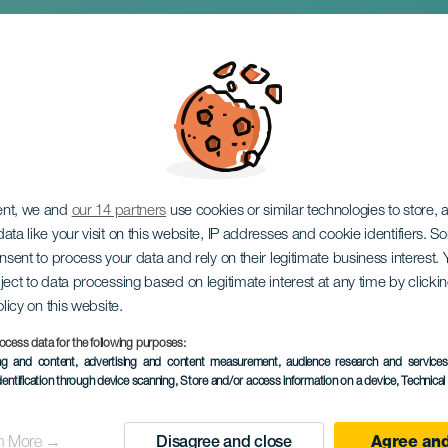
El Sauzal
ent, we and
our 14 partners
use cookies or similar technologies to store,
ata like your visit on this website, IP addresses and cookie identifiers. 
onsent to process your data and rely on their legitimate business interest
ject to data processing based on legitimate interest at any time by click
olicy on this website.
ocess data for the following purposes:
EVENTO PASSADO
ing and content, advertising and content measurement, audience research and service
dentification through device scanning
, Store and/or access information on a device
, Technica
5 December 2025 to
Localidad
El Sauzal
n More →
Disagree and close
Agree and