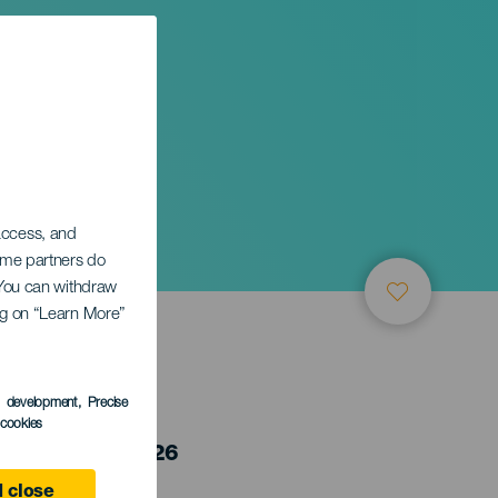
 access, and
Some partners do
. You can withdraw
ing on “Learn More”
s development
, Precise
l cookies
 6 January 2026
 close