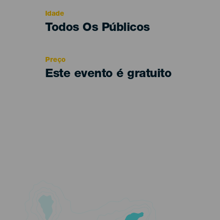
evento
Idade
Edad
Todos Os Públicos
Recomendada
Preço
Este evento é gratuito