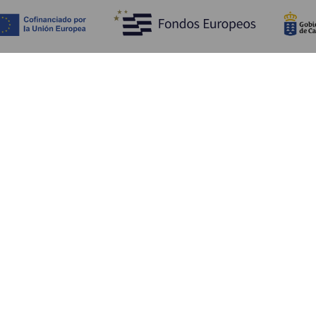
Descubra
I
Costa e praia
Cultura
A
Gastronomia
Todos os artigos
C
On
Se