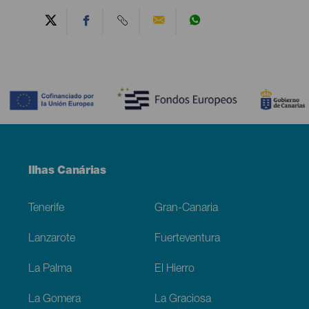
Contenido
Menú
Ilhas Canárias
Footer
Tenerife
Gran-Canaria
Lanzarote
Fuerteventura
La Palma
El Hierro
La Gomera
La Graciosa