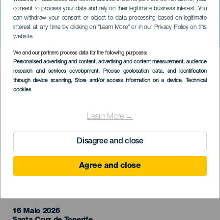
consent to process your data and rely on their legitimate business interest. You
can withdraw your consent or object to data processing based on legitimate
TENERIFE
interest at any time by clicking on “Learn More” or in our Privacy Policy on this
Mägo de Oz em concerto
website.
We and our partners process data for the following purposes:
Imagen
Personalised advertising and content, advertising and content measurement, audience
Listado
research and services development
, Precise geolocation data, and identification
through device scanning
, Store and/or access information on a device
, Technical
cookies
Learn More →
Disagree and close
Agree and close
EVENTO PASSADO
16 Maio 2026
Localidad