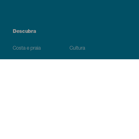
Descubra
Costa e praia
Cultura
Gastronomia
Todos os artigos
Informação prática
Agenda
Clima
Como chegar
Onde comer