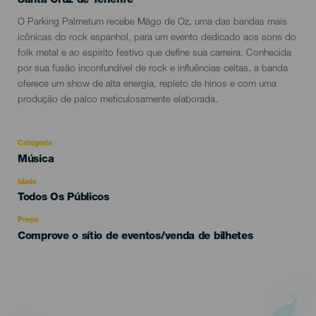
Santa Cruz de Tenerife
Descripción
O Parking Palmetum recebe Mägo de Oz, uma das bandas mais
del
icônicas do rock espanhol, para um evento dedicado aos sons do
evento
folk metal e ao espírito festivo que define sua carreira. Conhecida
por sua fusão inconfundível de rock e influências celtas, a banda
oferece um show de alta energia, repleto de hinos e com uma
produção de palco meticulosamente elaborada.
Categoria
Categoría
Música
del
evento
Idade
Edad
Todos Os Públicos
Recomendada
Preço
Comprove o sítio de eventos/venda de bilhetes