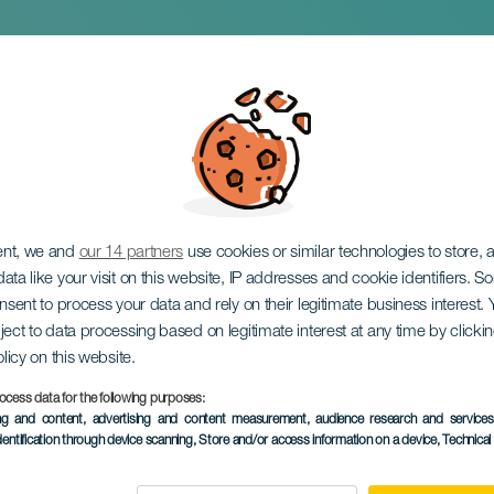
las: homenagem à r
ent, we and
our 14 partners
use cookies or similar technologies to store,
ata like your visit on this website, IP addresses and cookie identifiers. 
onsent to process your data and rely on their legitimate business interest
ject to data processing based on legitimate interest at any time by click
olicy on this website.
ocess data for the following purposes:
EVENTO PASSADO
ing and content, advertising and content measurement, audience research and service
dentification through device scanning
, Store and/or access information on a device
, Technica
26 April to 23 Maio