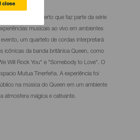
 close
o Queen" é um concerto que faz parte da série
experiências musicais ao vivo em ambientes
e evento, um quarteto de cordas interpretará
s icônicas da banda britânica Queen, como
e Will Rock You" e "Somebody to Love". O
pacio Mutua Tinerfeña. A experiência foi
 público na música do Queen em um ambiente
ma atmosfera mágica e cativante.