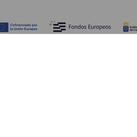
Descubra
I
Costa e praia
Cultura
A
Gastronomia
Todos os artigos
C
On
Se