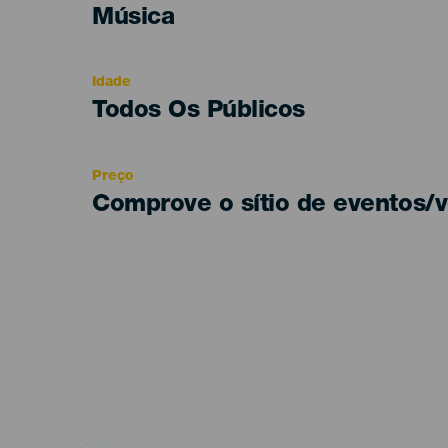
Categoría
Música
del
evento
Idade
Edad
Todos Os Públicos
Recomendada
Preço
Comprove o sítio de eventos/v