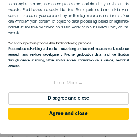
technologies to store, access, and process personal data like your visit on this
website, IP addresses and cookie identifiers. Some partners do not ask for your
consent to process your data and rely on their legitimate business interest. You
can withdraw your consent or object to data processing based on legitimate
TENERIFE
interest at any time by clicking on “Learn More” or in our Privacy Policy on this
Love the 90´s Tenerife
website.
We and our partners process data for the following purposes:
Imagen
Personalised advertising and content, advertising and content measurement, audience
Listado
research and services development
, Precise geolocation data, and identification
through device scanning
, Store and/or access information on a device
, Technical
cookies
Learn More →
Disagree and close
EVENTO PASSADO
Agree and close
08 November 2025
Localidad
Santa Cruz de Tenerife