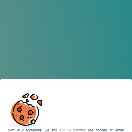
With your agreement, we and
our 14 partners
use cookies or similar