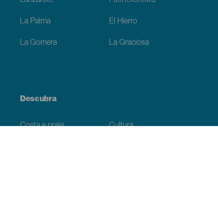
Lanzarote
Fuerteventura
La Palma
El Hierro
La Gomera
La Graciosa
Descubra
Costa e praia
Cultura
Gastronomia
Todos os artigos
Informação prática