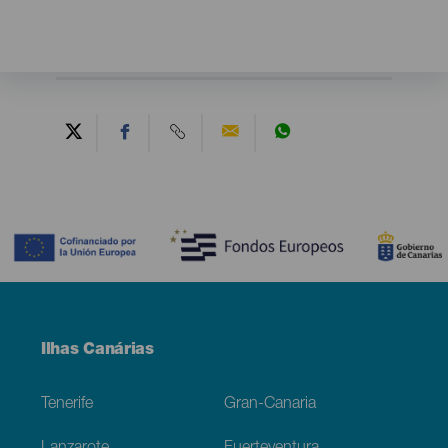
Contenido
Menú
Ilhas Canárias
Footer
Tenerife
Gran-Canaria