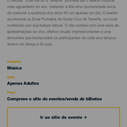
Descripción
O festival "Love the 90's Tenerife" promete ser o evento musical
del
mais aguardado do ano, trazendo à ilha uma oportunidade única
evento
de vivenciar a essência dos anos 90 em apenas um dia. O evento
acontecerá na Zona Portuária de Santa Cruz de Tenerife, um local
conhecido por sua beleza natural. O dia contará com uma série de
apresentações ao vivo, efeitos visuais impressionantes e uma
atmosfera que transportará os participantes de volta aos tempos
áureos da dança e do pop.
Categoria
Categoría
Música
del
evento
Idade
Edad
Apenas Adultos
Recomendada
Preço
Comprove o sítio de eventos/venda de bilhetes
Ir ao sítio do evento