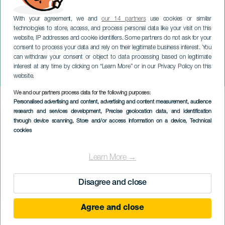
With your agreement, we and
our 14 partners
use cookies or similar
technologies to store, access, and process personal data like your visit on this
website, IP addresses and cookie identifiers. Some partners do not ask for your
consent to process your data and rely on their legitimate business interest. You
can withdraw your consent or object to data processing based on legitimate
TENERIFE
interest at any time by clicking on “Learn More” or in our Privacy Policy on this
Jorge Blass: Ilusionarte
website.
We and our partners process data for the following purposes:
Imagen
Personalised advertising and content, advertising and content measurement, audience
Listado
research and services development
, Precise geolocation data, and identification
through device scanning
, Store and/or access information on a device
, Technical
cookies
Learn More →
Disagree and close
Agree and close
EVENTO PASSADO