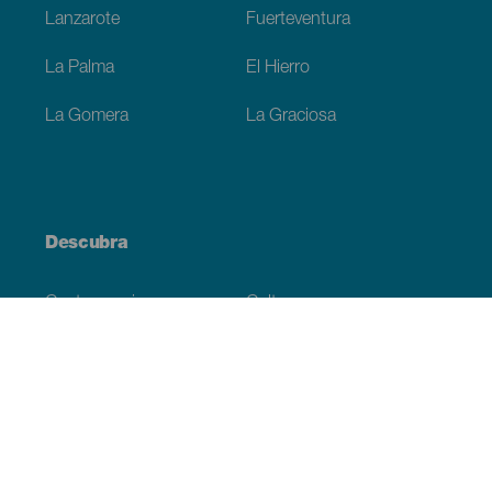
Lanzarote
Fuerteventura
La Palma
El Hierro
La Gomera
La Graciosa
Descubra
Costa e praia
Cultura
Gastronomia
Todos os artigos
Informação prática