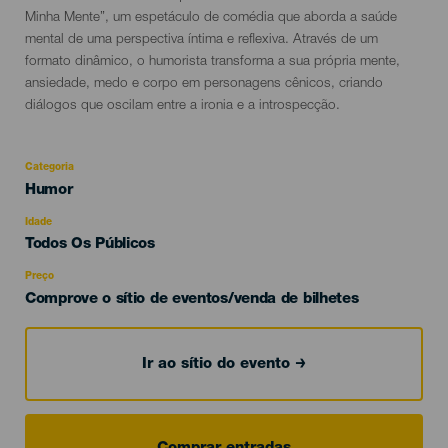
del
Minha Mente”, um espetáculo de comédia que aborda a saúde
evento
mental de uma perspectiva íntima e reflexiva. Através de um
formato dinâmico, o humorista transforma a sua própria mente,
ansiedade, medo e corpo em personagens cênicos, criando
diálogos que oscilam entre a ironia e a introspecção.
Categoria
Categoría
Humor
del
evento
Idade
Edad
Todos Os Públicos
Recomendada
Preço
Comprove o sítio de eventos/venda de bilhetes
Ir ao sítio do evento