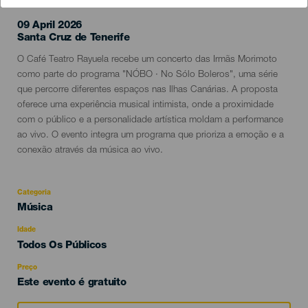
09 April 2026
Localidad
Santa Cruz de Tenerife
Descripción
O Café Teatro Rayuela recebe um concerto das Irmãs Morimoto
del
como parte do programa "NÓBO · No Sólo Boleros", uma série
evento
que percorre diferentes espaços nas Ilhas Canárias. A proposta
oferece uma experiência musical intimista, onde a proximidade
com o público e a personalidade artística moldam a performance
ao vivo. O evento integra um programa que prioriza a emoção e a
conexão através da música ao vivo.
Categoria
Categoría
Música
del
evento
Idade
Edad
Todos Os Públicos
Recomendada
Preço
Este evento é gratuito