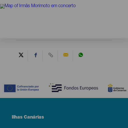
Contenido
Menú
Ilhas Canárias
Footer