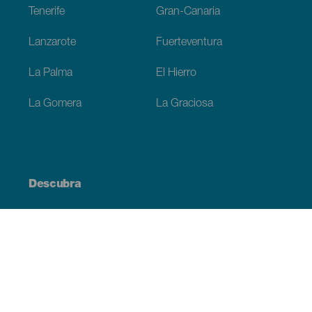
Tenerife
Gran-Canaria
Lanzarote
Fuerteventura
La Palma
El Hierro
La Gomera
La Graciosa
Descubra
Costa e praia
Cultura
Gastronomia
Todos os artigos