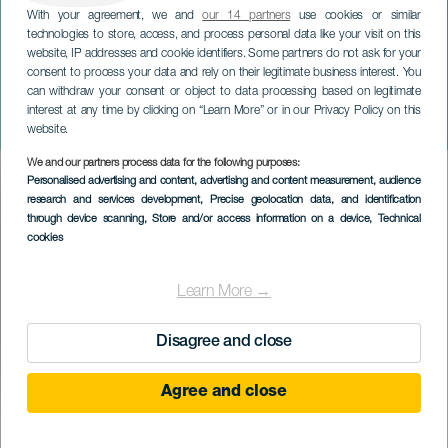
With your agreement, we and
our 14 partners
use cookies or similar
technologies to store, access, and process personal data like your visit on this
website, IP addresses and cookie identifiers. Some partners do not ask for your
consent to process your data and rely on their legitimate business interest. You
TENERIFE
can withdraw your consent or object to data processing based on legitimate
Irmãs Morimoto em
interest at any time by clicking on “Learn More” or in our Privacy Policy on this
concerto
website.
We and our partners process data for the following purposes:
Imagen
Personalised advertising and content, advertising and content measurement, audience
Listado
research and services development
, Precise geolocation data, and identification
through device scanning
, Store and/or access information on a device
, Technical
cookies
Learn More →
Disagree and close
Agree and close
EVENTO PASSADO