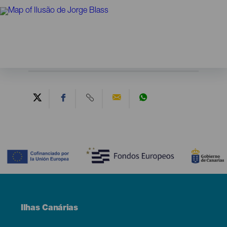
Contenido
Menú
Ilhas Canárias
Footer