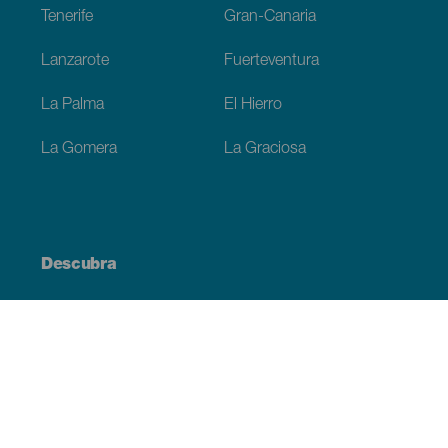
Tenerife
Gran-Canaria
Lanzarote
Fuerteventura
La Palma
El Hierro
La Gomera
La Graciosa
Descubra
Costa e praia
Cultura
Gastronomia
Todos os artigos