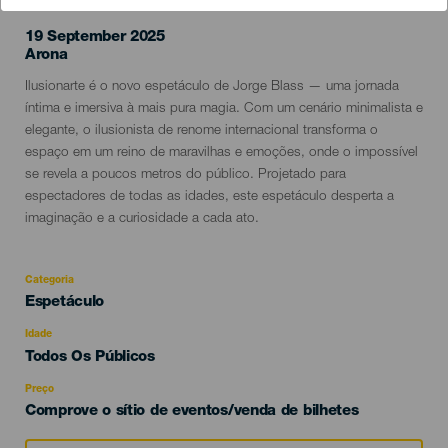
19 September 2025
Localidad
Arona
Descripción
Ilusionarte é o novo espetáculo de Jorge Blass — uma jornada
del
íntima e imersiva à mais pura magia. Com um cenário minimalista e
evento
elegante, o ilusionista de renome internacional transforma o
espaço em um reino de maravilhas e emoções, onde o impossível
se revela a poucos metros do público. Projetado para
espectadores de todas as idades, este espetáculo desperta a
imaginação e a curiosidade a cada ato.
Categoria
Categoría
Espetáculo
del
evento
Idade
Edad
Todos Os Públicos
Recomendada
Preço
Comprove o sítio de eventos/venda de bilhetes