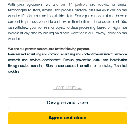
With your agreement, we and
our 14 partners
use cookies or similar
technologies to store, access, and process personal data like your visit on this
website, IP addresses and cookie identifiers. Some partners do not ask for your
consent to process your data and rely on their legitimate business interest. You
can withdraw your consent or object to data processing based on legitimate
TENERIFE
interest at any time by clicking on “Learn More” or in our Privacy Policy on this
Ilusão de Jorge Blass
website.
We and our partners process data for the following purposes:
Imagen
Personalised advertising and content, advertising and content measurement, audience
Listado
research and services development
, Precise geolocation data, and identification
through device scanning
, Store and/or access information on a device
, Technical
cookies
Learn More →
Disagree and close
Agree and close
EVENTO PASSADO