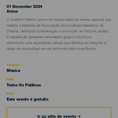
01 December 2024
Localidad
Arona
Descripción
O Auditório Infanta Leonor em Arona sedia um evento especial que
del
celebra a trajetória da Associação Sociocultural Herederos de
evento
Chasna, dedicada à preservação e promoção do folclore canário.
O espetáculo apresenta renomados grupos folclóricos,
oferecendo uma experiência cultural que destaca as tradições e
raízes do arquipélago em um ambiente único e acolhedor.
Categoria
Categoría
Música
del
evento
Idade
Edad
Todos Os Públicos
Recomendada
Preço
Este evento é gratuito
Ir ao sítio do evento