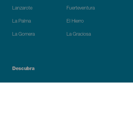
Lanzarote
Fuerteventura
La Palma
El Hierro
La Gomera
La Graciosa
Descubra
Costa e praia
Cultura
Gastronomia
Todos os artigos
Informação prática