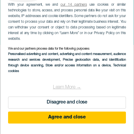
With your agreement, we and
our 14 partners
use cookies or similar
technologies to store, access, and process personal data like your visit on this
TENERIFE
website, IP addresses and cookie identifiers. Some partners do not ask for your
consent to process your data and rely on their legitimate business interest. You
Grande Desfile de
can withdraw your consent or object to data processing based on legitimate
Carnaval da Apoteose de
interest at any time by clicking on “Learn More” or in our Privacy Policy on this
Puerto de la Cruz
website.
We and our partners process data for the following purposes:
Imagen
Personalised advertising and content, advertising and content measurement, audience
Listado
research and services development
, Precise geolocation data, and identification
through device scanning
, Store and/or access information on a device
, Technical
cookies
Learn More →
Disagree and close
Agree and close
EVENTO PASSADO