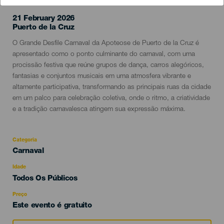
21 February 2026
Localidad
Puerto de la Cruz
Descripción
O Grande Desfile Carnaval da Apoteose de Puerto de la Cruz é
del
apresentado como o ponto culminante do carnaval, com uma
evento
procissão festiva que reúne grupos de dança, carros alegóricos,
fantasias e conjuntos musicais em uma atmosfera vibrante e
altamente participativa, transformando as principais ruas da cidade
em um palco para celebração coletiva, onde o ritmo, a criatividade
e a tradição carnavalesca atingem sua expressão máxima.
Categoria
Categoría
Carnaval
del
evento
Idade
Edad
Todos Os Públicos
Recomendada
Preço
Este evento é gratuito