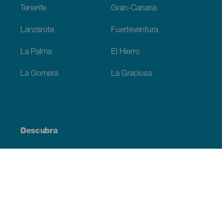
Tenerife
Gran-Canaria
Lanzarote
Fuerteventura
La Palma
El Hierro
La Gomera
La Graciosa
Descubra
Costa e praia
Cultura
Gastronomia
Todos os artigos