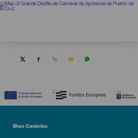
Contenido
Menú
Ilhas Canárias
Footer