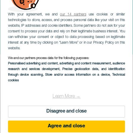
With your agreement, we and
our 14 partners
use cookies or similar
technologies to store, access, and process personal data like your visit on this
website, IP addresses and cookie identifiers. Some partners do not ask for your
consent to process your data and rely on their legitimate business interest. You
can withdraw your consent or object to data processing based on legitimate
TENERIFE
interest at any time by clicking on “Learn More” or in our Privacy Policy on this
Flor de Toloache
website.
We and our partners process data for the following purposes:
Imagen
Personalised advertising and content, advertising and content measurement, audience
Listado
research and services development
, Precise geolocation data, and identification
through device scanning
, Store and/or access information on a device
, Technical
cookies
Learn More →
Disagree and close
Agree and close
EVENTO PASSADO