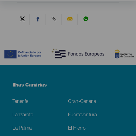
Contenido
Menú
Ilhas Canárias
Footer
Tenerife
Gran-Canaria
Lanzarote
Fuerteventura
La Palma
El Hierro