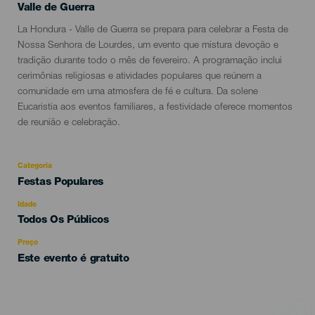
Localidad
Valle de Guerra
Descripción
La Hondura - Valle de Guerra se prepara para celebrar a Festa de
del
Nossa Senhora de Lourdes, um evento que mistura devoção e
evento
tradição durante todo o mês de fevereiro. A programação inclui
cerimônias religiosas e atividades populares que reúnem a
comunidade em uma atmosfera de fé e cultura. Da solene
Eucaristia aos eventos familiares, a festividade oferece momentos
de reunião e celebração.
Categoria
Categoría
Festas Populares
del
evento
Idade
Edad
Todos Os Públicos
Recomendada
Preço
Este evento é gratuito