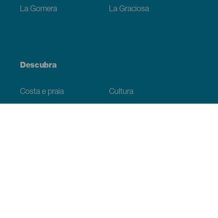
La Gomera
La Graciosa
Descubra
Costa e praia
Cultura
Gastronomia
Todos os artigos
Informação prática
Agenda
Clima
Como chegar
Onde comer