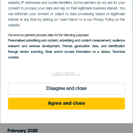
website, IP addresses and cookie identifiers. Some partners do not ask for your
consent to process your data and rely on their legitimate business interest. You
can withdraw your consent or object to data processing based on legitimate
TENERIFE
interest at any time by clicking on “Learn More” or in our Privacy Policy on this
Festas de Lourdes
website.
We and our partners process data for the following purposes:
Imagen
Personalised advertising and content, advertising and content measurement, audience
Listado
research and services development
, Precise geolocation data, and identification
through device scanning
, Store and/or access information on a device
, Technical
cookies
Learn More →
Disagree and close
Agree and close
EVENTO PASSADO
February 2026