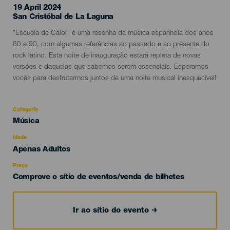
19 April 2024
Localidad
San Cristóbal de La Laguna
Descripción
"Escuela de Calor" é uma resenha da música espanhola dos anos
del
80 e 90, com algumas referências ao passado e ao presente do
evento
rock latino. Esta noite de inauguração estará repleta de novas
versões e daquelas que sabemos serem essenciais. Esperamos
vocês para desfrutarmos juntos de uma noite musical inesquecível!
Categoria
Categoría
Música
del
evento
Idade
Edad
Apenas Adultos
Recomendada
Preço
Comprove o sítio de eventos/venda de bilhetes
Ir ao sítio do evento