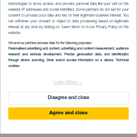
technologies to store, access, and process personal data like your visit on this
website, IP addresses and cookie identifiers. Some partners do not ask for your
consent to process your data and rely on their legitimate business interest. You
can withdraw your consent or object to data processing based on legitimate
TENERIFE
interest at any time by clicking on “Learn More” or in our Privacy Policy on this
Escuela de calor
website.
We and our partners process data for the following purposes:
Imagen
Personalised advertising and content, advertising and content measurement, audience
Listado
research and services development
, Precise geolocation data, and identification
through device scanning
, Store and/or access information on a device
, Technical
cookies
Learn More →
Disagree and close
Agree and close
EVENTO PASSADO