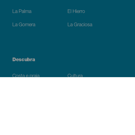
La Palma
El Hierro
La Gomera
La Graciosa
Descubra
Costa e praia
Cultura
Gastronomia
Todos os artigos
Informação prática