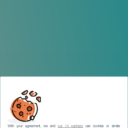
With your agreement, we and
our 14 partners
use cookies or similar