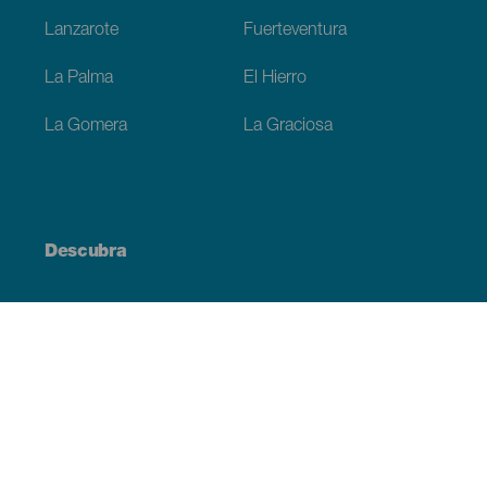
Lanzarote
Fuerteventura
La Palma
El Hierro
La Gomera
La Graciosa
Descubra
Costa e praia
Cultura
Gastronomia
Todos os artigos
Informação prática