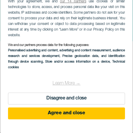
With your agreement, we and
our 14 partners
use cookies or similar
technologies to store, access, and process personal data like your visit on this
website, IP addresses and cookie identifiers. Some partners do not ask for your
consent to process your data and rely on their legitimate business interest. You
can withdraw your consent or object to data processing based on legitimate
TENERIFE
interest at any time by clicking on “Learn More” or in our Privacy Policy on this
Entre culturas em Arafo
website.
We and our partners process data for the following purposes:
Imagen
Personalised advertising and content, advertising and content measurement, audience
Listado
research and services development
, Precise geolocation data, and identification
through device scanning
, Store and/or access information on a device
, Technical
cookies
Learn More →
Disagree and close
Agree and close
EVENTO PASSADO