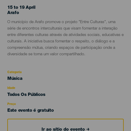
15 to 19 April
Localidad
Arafo
Descripción
O município de Arafo promove o projeto "Entre Culturas", uma
del
série de encontros interculturais que visam fomentar a interação
evento
entre diferentes culturas através de atividades sociais, educativas e
culturais. A iniciativa busca fomentar o respeito, o diálogo e a
compreensão mútua, criando espaços de participação onde a
diversidade se torna um valor compartilhado.
Categoria
Categoría
Música
del
evento
Idade
Edad
Todos Os Públicos
Recomendada
Preço
Este evento é gratuito
Ir ao sítio do evento