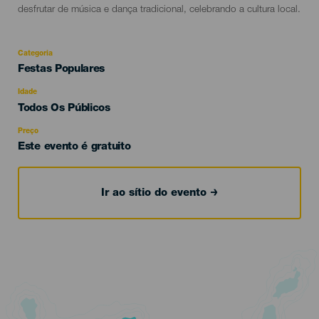
desfrutar de música e dança tradicional, celebrando a cultura local.
Categoria
Categoría
Festas Populares
del
evento
Idade
Edad
Todos Os Públicos
Recomendada
Preço
Este evento é gratuito
Ir ao sítio do evento