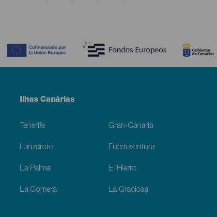
Contenido
Menú
Ilhas Canárias
Footer
Tenerife
Gran-Canaria
Lanzarote
Fuerteventura
La Palma
El Hierro
La Gomera
La Graciosa