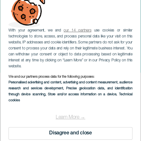
With your agreement, we and
our 14 partners
use cookies or similar
technologies to store, access, and process personal data like your visit on this
website, IP addresses and cookie identifiers. Some partners do not ask for your
consent to process your data and rely on their legitimate business interest. You
TENERIFE
can withdraw your consent or object to data processing based on legitimate
Encontro Folclórico
interest at any time by clicking on “Learn More” or in our Privacy Policy on this
“Víctor de León del Pino”
website.
We and our partners process data for the following purposes:
Imagen
Personalised advertising and content, advertising and content measurement, audience
Listado
research and services development
, Precise geolocation data, and identification
through device scanning
, Store and/or access information on a device
, Technical
cookies
Learn More →
Disagree and close