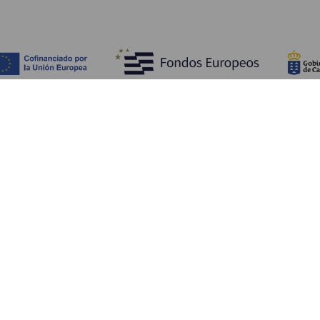
Descubra
I
Costa e praia
Cultura
A
Gastronomia
Todos os artigos
C
On
Se