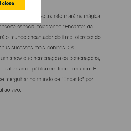
 Laguna
 close
ade de La Laguna se transformará na mágica
ncerto especial celebrando "Encanto" da
iará o mundo encantador do filme, oferecendo
seus sucessos mais icônicos. Os
rão um show que homenageia os personagens,
que cativaram o público em todo o mundo. É
de mergulhar no mundo de "Encanto" por
l ao vivo.