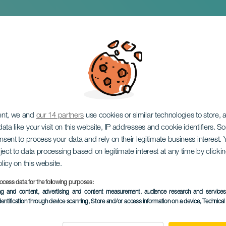
r: o concerto
ent, we and
our 14 partners
use cookies or similar technologies to store,
ata like your visit on this website, IP addresses and cookie identifiers. 
onsent to process your data and rely on their legitimate business interest
ject to data processing based on legitimate interest at any time by click
olicy on this website.
ocess data for the following purposes:
EVENTO PASSADO
ing and content, advertising and content measurement, audience research and service
dentification through device scanning
, Store and/or access information on a device
, Technica
08 September 2024