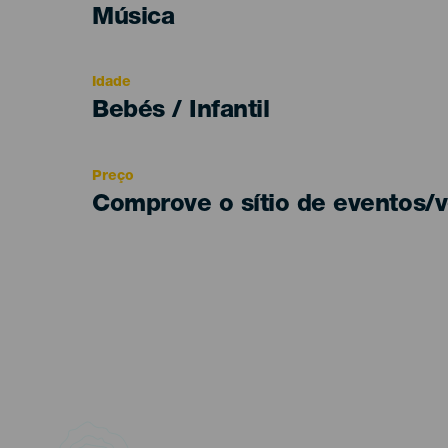
Categoría
Música
del
evento
Idade
Edad
Bebés / Infantil
Recomendada
Preço
Comprove o sítio de eventos/v