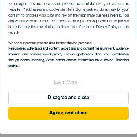
technologies to store, access, and process personal data like your visit on this
website, IP addresses and cookie identifiers. Some partners do not ask for your
consent to process your data and rely on their legitimate business interest. You
can withdraw your consent or object to data processing based on legitimate
TENERIFE
interest at any time by clicking on “Learn More” or in our Privacy Policy on this
Dia da Vizinhança
website.
We and our partners process data for the following purposes:
Imagen
Personalised advertising and content, advertising and content measurement, audience
Listado
research and services development
, Precise geolocation data, and identification
through device scanning
, Store and/or access information on a device
, Technical
cookies
Learn More →
Disagree and close
Agree and close
EVENTO PASSADO