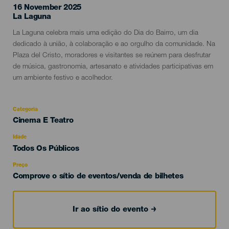
16 November 2025
Localidad
La Laguna
Descripción
La Laguna celebra mais uma edição do Dia do Bairro, um dia
del
dedicado à união, à colaboração e ao orgulho da comunidade. Na
evento
Plaza del Cristo, moradores e visitantes se reúnem para desfrutar
de música, gastronomia, artesanato e atividades participativas em
um ambiente festivo e acolhedor.
Categoria
Categoría
Cinema E Teatro
del
evento
Idade
Edad
Todos Os Públicos
Recomendada
Preço
Comprove o sítio de eventos/venda de bilhetes
Ir ao sítio do evento