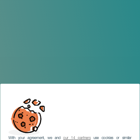
With your agreement, we and
our 14 partners
use cookies or similar