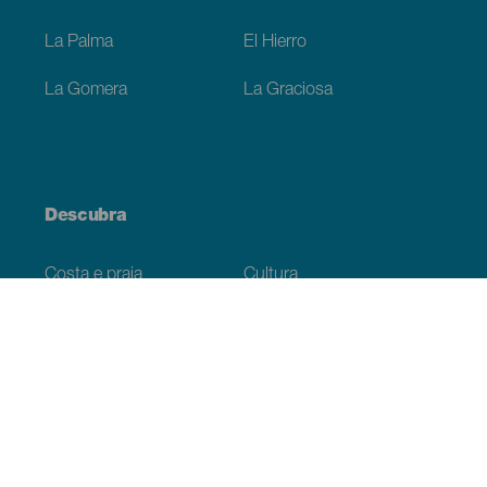
La Palma
El Hierro
La Gomera
La Graciosa
Descubra
Costa e praia
Cultura
Gastronomia
Todos os artigos
Informação prática