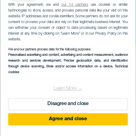
With your agreement, we and
our 14 partners
use cookies or similar
technologies to store, access, and process personal data like your visit on this
website, IP addresses and cookie identifiers. Some partners do not ask for your
consent to process your data and rely on their legitimate business interest. You
can withdraw your consent or object to data processing based on legitimate
TENERIFE
interest at any time by clicking on “Learn More” or in our Privacy Policy on this
Dia da Alcachofra
website.
We and our partners process data for the following purposes:
Imagen
Personalised advertising and content, advertising and content measurement, audience
Listado
research and services development
, Precise geolocation data, and identification
through device scanning
, Store and/or access information on a device
, Technical
cookies
Learn More →
Disagree and close
Agree and close
EVENTO PASSADO