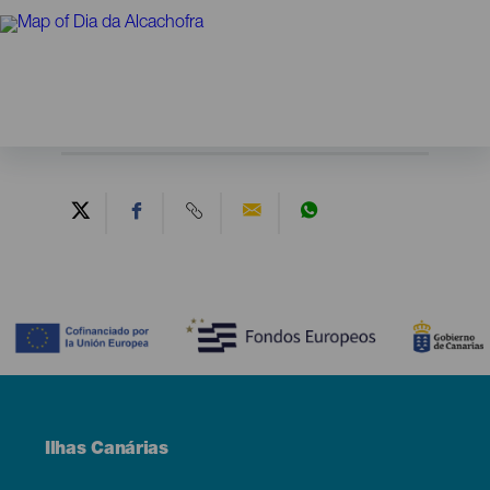
Contenido
Menú
Ilhas Canárias
Footer