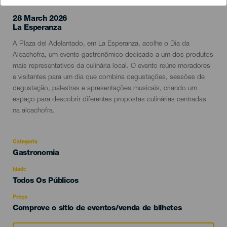
28 March 2026
Localidad
La Esperanza
Descripción
A Plaza del Adelantado, em La Esperanza, acolhe o Dia da
del
Alcachofra, um evento gastronômico dedicado a um dos produtos
evento
mais representativos da culinária local. O evento reúne moradores
e visitantes para um dia que combina degustações, sessões de
degustação, palestras e apresentações musicais, criando um
espaço para descobrir diferentes propostas culinárias centradas
na alcachofra.
Categoria
Categoría
Gastronomia
del
evento
Idade
Edad
Todos Os Públicos
Recomendada
Preço
Comprove o sítio de eventos/venda de bilhetes