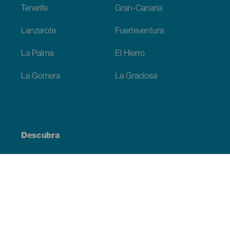
Tenerife
Gran-Canaria
Lanzarote
Fuerteventura
La Palma
El Hierro
La Gomera
La Graciosa
Descubra
Costa e praia
Cultura
Gastronomia
Todos os artigos