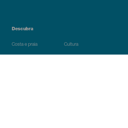
Descubra
Costa e praia
Cultura
Gastronomia
Todos os artigos
Informação prática
Agenda
Clima
Como chegar
Onde comer