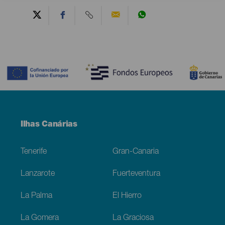
Contenido
Menú
Ilhas Canárias
Footer
Tenerife
Gran-Canaria
Lanzarote
Fuerteventura
La Palma
El Hierro
La Gomera
La Graciosa