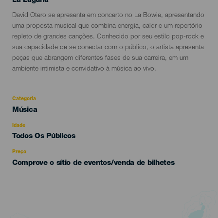
La Laguna
Descripción
David Otero se apresenta em concerto no La Bowie, apresentando
del
uma proposta musical que combina energia, calor e um repertório
evento
repleto de grandes canções. Conhecido por seu estilo pop-rock e
sua capacidade de se conectar com o público, o artista apresenta
peças que abrangem diferentes fases de sua carreira, em um
ambiente intimista e convidativo à música ao vivo.
Categoria
Categoría
Música
del
evento
Idade
Edad
Todos Os Públicos
Recomendada
Preço
Comprove o sítio de eventos/venda de bilhetes