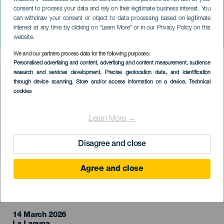
consent to process your data and rely on their legitimate business interest. You
can withdraw your consent or object to data processing based on legitimate
TENERIFE
interest at any time by clicking on “Learn More” or in our Privacy Policy on this
David Otero em concerto
website.
We and our partners process data for the following purposes:
Imagen
Personalised advertising and content, advertising and content measurement, audience
Listado
research and services development
, Precise geolocation data, and identification
through device scanning
, Store and/or access information on a device
, Technical
cookies
Learn More →
Disagree and close
Agree and close
EVENTO PASSADO
14 March 2026
Localidad