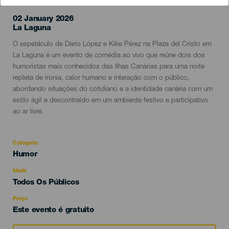
02 January 2026
Localidad
La Laguna
Descripción
O espetáculo de Darío López e Kike Pérez na Plaza del Cristo em
del
La Laguna é um evento de comédia ao vivo que reúne dois dos
evento
humoristas mais conhecidos das Ilhas Canárias para uma noite
repleta de ironia, calor humano e interação com o público,
abordando situações do cotidiano e a identidade canária com um
estilo ágil e descontraído em um ambiente festivo e participativo
ao ar livre.
Categoria
Categoría
Humor
del
evento
Idade
Edad
Todos Os Públicos
Recomendada
Preço
Este evento é gratuito