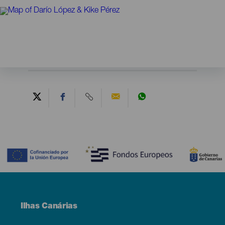
Contenido
Menú
Ilhas Canárias
Footer