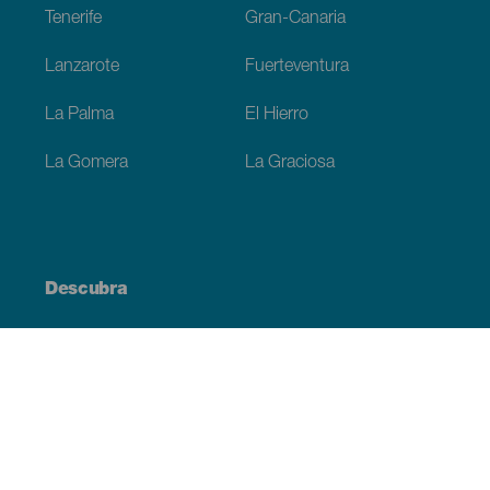
Tenerife
Gran-Canaria
Lanzarote
Fuerteventura
La Palma
El Hierro
La Gomera
La Graciosa
Descubra
Costa e praia
Cultura
Gastronomia
Todos os artigos