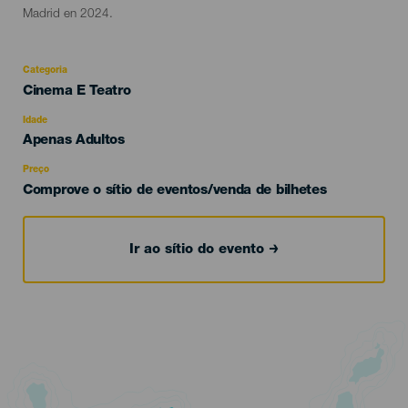
Madrid en 2024.
Categoria
Categoría
Cinema E Teatro
del
evento
Idade
Edad
Apenas Adultos
Recomendada
Preço
Comprove o sítio de eventos/venda de bilhetes
Ir ao sítio do evento