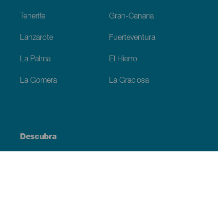
Tenerife
Gran-Canaria
Lanzarote
Fuerteventura
La Palma
El Hierro
La Gomera
La Graciosa
Descubra
Costa e praia
Cultura
Gastronomia
Todos os artigos