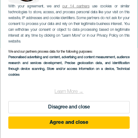
With your agreement, we and
our 14 partners
use cookies or similar
technologies to store, access, and process personal data like your visit on this
website, IP addresses and cookie identifiers. Some partners do not ask for your
consent to process your data and rely on their legitimate business interest. You
TENERIFE
can withdraw your consent or object to data processing based on legitimate
CutreCon on Tour 2023.
interest at any time by clicking on “Learn More” or in our Privacy Policy on this
Especial Halloween
website.
We and our partners process data for the following purposes:
Imagen
Personalised advertising and content, advertising and content measurement, audience
Listado
research and services development
, Precise geolocation data, and identification
through device scanning
, Store and/or access information on a device
, Technical
cookies
Learn More →
Disagree and close
Agree and close