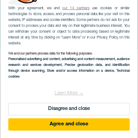
With your agreement, we and
our 14 partners
use cookies or similar
technologies to store, access, and process personal data like your visit on this
website, IP addresses and cookie identifiers. Some partners do not ask for your
consent to process your data and rely on their legitimate business interest. You
TENERIFE
can withdraw your consent or object to data processing based on legitimate
Contos Galopantes nas
interest at any time by clicking on “Learn More” or in our Privacy Policy on this
Costas de Gigantes
website.
We and our partners process data for the following purposes:
Imagen
Personalised advertising and content, advertising and content measurement, audience
Listado
research and services development
, Precise geolocation data, and identification
through device scanning
, Store and/or access information on a device
, Technical
cookies
Learn More →
Disagree and close
Agree and close
EVENTO PASSADO