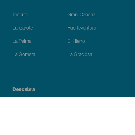
Footer
Tenerife
Gran-Canaria
Lanzarote
Fuerteventura
La Palma
El Hierro
La Gomera
La Graciosa
Descubra
Costa e praia
Cultura
Gastronomia
Todos os artigos