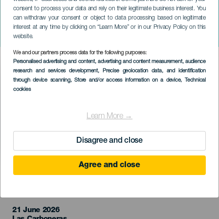
consent to process your data and rely on their legitimate business interest. You
can withdraw your consent or object to data processing based on legitimate
TENERIFE
interest at any time by clicking on “Learn More” or in our Privacy Policy on this
Circular las Carboneras
website.
We and our partners process data for the following purposes:
Imagen
Personalised advertising and content, advertising and content measurement, audience
Listado
research and services development
, Precise geolocation data, and identification
through device scanning
, Store and/or access information on a device
, Technical
cookies
Learn More →
Disagree and close
Agree and close
EVENTO PASSADO
21 June 2026
Localidad