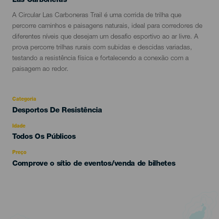
Las Carboneras
Descripción
A Circular Las Carboneras Trail é uma corrida de trilha que
del
percorre caminhos e paisagens naturais, ideal para corredores de
evento
diferentes níveis que desejam um desafio esportivo ao ar livre. A
prova percorre trilhas rurais com subidas e descidas variadas,
testando a resistência física e fortalecendo a conexão com a
paisagem ao redor.
Categoria
Categoría
Desportos De Resistência
del
evento
Idade
Edad
Todos Os Públicos
Recomendada
Preço
Comprove o sítio de eventos/venda de bilhetes