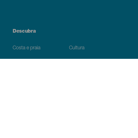
Descubra
Costa e praia
Cultura
Gastronomia
Todos os artigos
Informação prática
Agenda
Clima
Como chegar
Onde comer