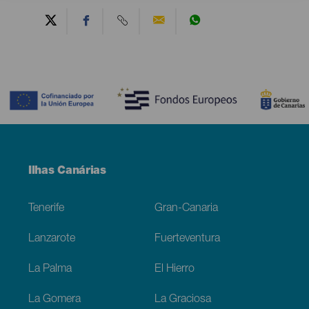
Contenido
Menú
Ilhas Canárias
Footer
Tenerife
Gran-Canaria
Lanzarote
Fuerteventura
La Palma
El Hierro
La Gomera
La Graciosa