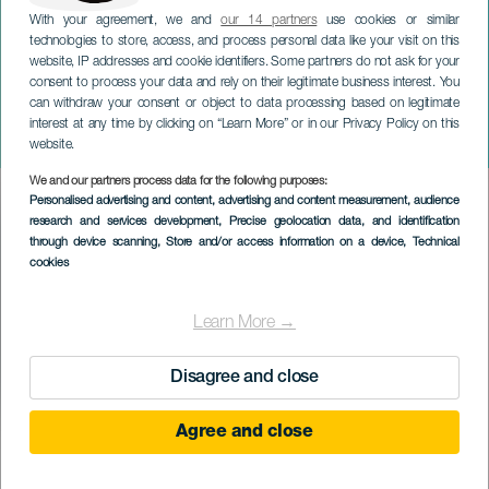
With your agreement, we and
our 14 partners
use cookies or similar
technologies to store, access, and process personal data like your visit on this
website, IP addresses and cookie identifiers. Some partners do not ask for your
consent to process your data and rely on their legitimate business interest. You
TENERIFE
can withdraw your consent or object to data processing based on legitimate
Cheese & more Lovers
interest at any time by clicking on “Learn More” or in our Privacy Policy on this
Fest
website.
We and our partners process data for the following purposes:
Imagen
Personalised advertising and content, advertising and content measurement, audience
Listado
research and services development
, Precise geolocation data, and identification
through device scanning
, Store and/or access information on a device
, Technical
cookies
Learn More →
Disagree and close
Agree and close
EVENTO PASSADO