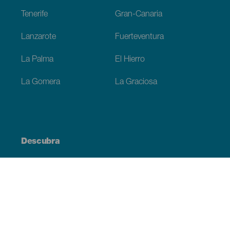
Tenerife
Gran-Canaria
Lanzarote
Fuerteventura
La Palma
El Hierro
La Gomera
La Graciosa
Descubra
Costa e praia
Cultura
Gastronomia
Todos os artigos