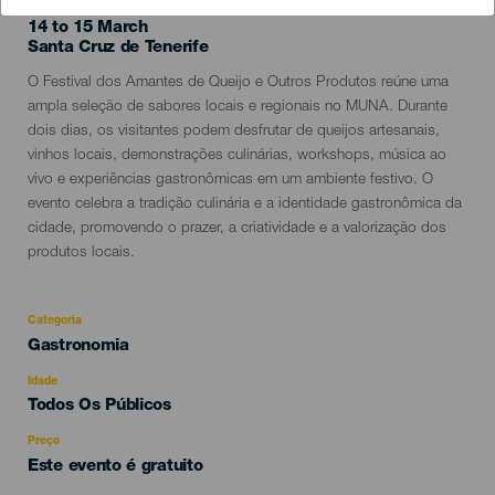
14 to 15 March
Localidad
Santa Cruz de Tenerife
Descripción
O Festival dos Amantes de Queijo e Outros Produtos reúne uma
del
ampla seleção de sabores locais e regionais no MUNA. Durante
evento
dois dias, os visitantes podem desfrutar de queijos artesanais,
vinhos locais, demonstrações culinárias, workshops, música ao
vivo e experiências gastronômicas em um ambiente festivo. O
evento celebra a tradição culinária e a identidade gastronômica da
cidade, promovendo o prazer, a criatividade e a valorização dos
produtos locais.
Categoria
Categoría
Gastronomia
del
evento
Idade
Edad
Todos Os Públicos
Recomendada
Preço
Este evento é gratuito