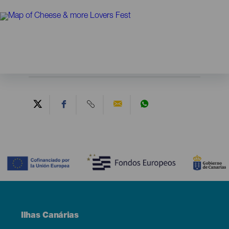
Contenido
Menú
Ilhas Canárias
Footer