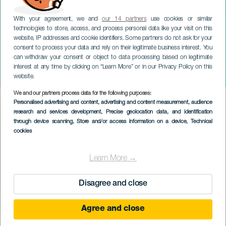
With your agreement, we and
our 14 partners
use cookies or similar
technologies to store, access, and process personal data like your visit on this
website, IP addresses and cookie identifiers. Some partners do not ask for your
consent to process your data and rely on their legitimate business interest. You
can withdraw your consent or object to data processing based on legitimate
TENERIFE
interest at any time by clicking on “Learn More” or in our Privacy Policy on this
Cartas Perdidas
website.
We and our partners process data for the following purposes:
Imagen
Personalised advertising and content, advertising and content measurement, audience
Listado
research and services development
, Precise geolocation data, and identification
through device scanning
, Store and/or access information on a device
, Technical
cookies
Learn More →
Disagree and close
Agree and close
EVENTO PASSADO