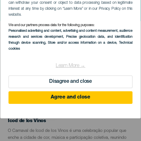
can withdraw your consent or object to data processing based on legitimate
Carnaval de Icod de los
interest at any time by clicking on “Learn More” or in our Privacy Policy on this
Vinos
website.
We and our partners process data for the following purposes:
Imagen
Personalised advertising and content, advertising and content measurement, audience
Listado
research and services development
, Precise geolocation data, and identification
through device scanning
, Store and/or access information on a device
, Technical
cookies
Learn More →
Disagree and close
Agree and close
February 2027
Localidad
Icod de los Vinos
Descripción
O Carnaval de Icod de los Vinos é uma celebração popular que
del
enche a cidade de cor, música e participação coletiva, reunindo