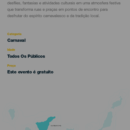
evento
desfiles, fantasias e atividades culturais em uma atmosfera festiva
que transforma ruas e praças em pontos de encontro para
desfrutar do espírito carnavalesco e da tradição local.
Categoria
Categoría
Carnaval
del
evento
Idade
Edad
Todos Os Públicos
Recomendada
Preço
Este evento é gratuito
TENERIFE