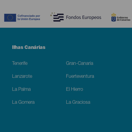
Contenido
Menú
Ilhas Canárias
Footer
Tenerife
Gran-Canaria
Lanzarote
Fuerteventura
La Palma
El Hierro
La Gomera
La Graciosa