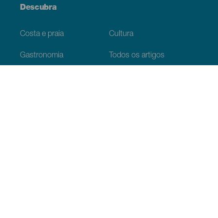
Descubra
Costa e praia
Cultura
Gastronomia
Todos os artigos
Informação prática
Agenda
Clima
Como chegar
Onde comer
Onde dormir
O arquipélago
Serviços