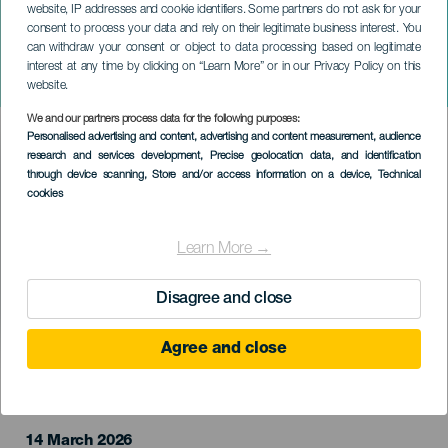
website, IP addresses and cookie identifiers. Some partners do not ask for your
consent to process your data and rely on their legitimate business interest. You
can withdraw your consent or object to data processing based on legitimate
TENERIFE
interest at any time by clicking on “Learn More” or in our Privacy Policy on this
Carla Mañas: Superfreak
website.
We and our partners process data for the following purposes:
Imagen
Personalised advertising and content, advertising and content measurement, audience
Listado
research and services development
, Precise geolocation data, and identification
through device scanning
, Store and/or access information on a device
, Technical
cookies
Learn More →
Disagree and close
Agree and close
EVENTO PASSADO
14 March 2026