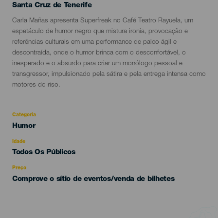
Localidad
Santa Cruz de Tenerife
Descripción
Carla Mañas apresenta Superfreak no Café Teatro Rayuela, um
del
espetáculo de humor negro que mistura ironia, provocação e
evento
referências culturais em uma performance de palco ágil e
descontraída, onde o humor brinca com o desconfortável, o
inesperado e o absurdo para criar um monólogo pessoal e
transgressor, impulsionado pela sátira e pela entrega intensa como
motores do riso.
Categoria
Categoría
Humor
del
evento
Idade
Edad
Todos Os Públicos
Recomendada
Preço
Comprove o sítio de eventos/venda de bilhetes