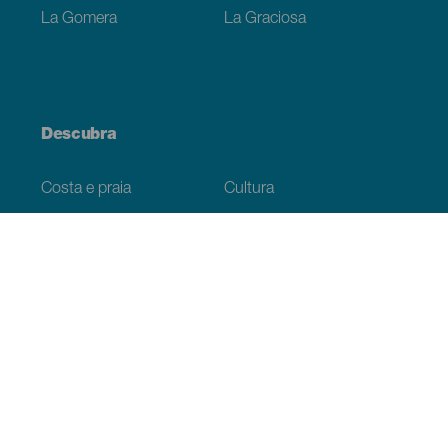
La Gomera
La Graciosa
Descubra
Costa e praia
Cultura
Gastronomia
Todos os artigos
Informação prática
Agenda
Clima
Como chegar
Onde comer