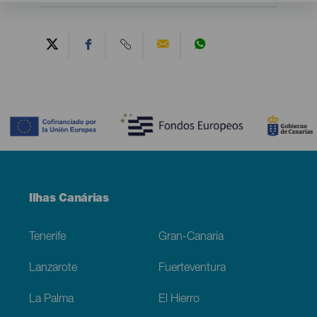
Contenido
Menú
Ilhas Canárias
Footer
Tenerife
Gran-Canaria
Lanzarote
Fuerteventura
La Palma
El Hierro