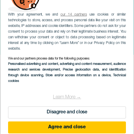
With your agreement, we and
our 14 partners
use cookies or similar
technologies to store, access, and process personal data like your visit on this
website, IP addresses and cookie identifiers. Some partners do not ask for your
consent to process your data and rely on their legitimate business interest. You
can withdraw your consent or object to data processing based on legitimate
TENERIFE
interest at any time by clicking on “Learn More” or in our Privacy Policy on this
Canarias Surf Film Festival
website.
We and our partners process data for the following purposes:
Imagen
Personalised advertising and content, advertising and content measurement, audience
Listado
research and services development
, Precise geolocation data, and identification
through device scanning
, Store and/or access information on a device
, Technical
cookies
Learn More →
Disagree and close
Agree and close
EVENTO PASSADO