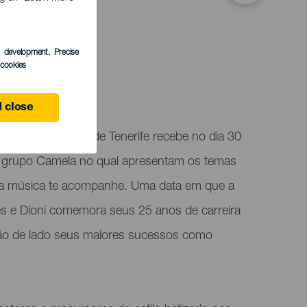
s development
, Precise
l cookies
ife
 close
 em Santa Cruz de Tenerife recebe no dia 30
 grupo Camela no qual apresentam os temas
a música te acompanhe. Uma data em que a
s e Dioni comemora seus 25 anos de carreira
rão de lado seus maiores sucessos como