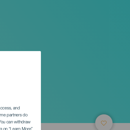
 access, and
Some partners do
. You can withdraw
ing on “Learn More”