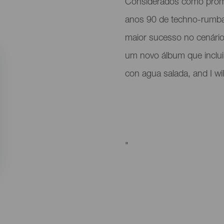
Considerados como promo
anos 90 de techno-rumba
maior sucesso no cenári
um novo álbum que inclu
con agua salada, and I wi
"