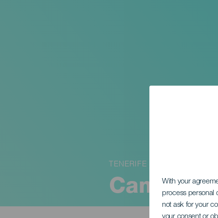
TENERIFE
Camela
With your agreem
process personal d
not ask for your c
your consent or ob