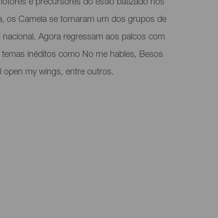
tores e precursores do estilo batizado nos
, os Camela se tornaram um dos grupos de
o nacional. Agora regressam aos palcos com
i temas inéditos como No me hables, Besos
ll open my wings, entre outros.