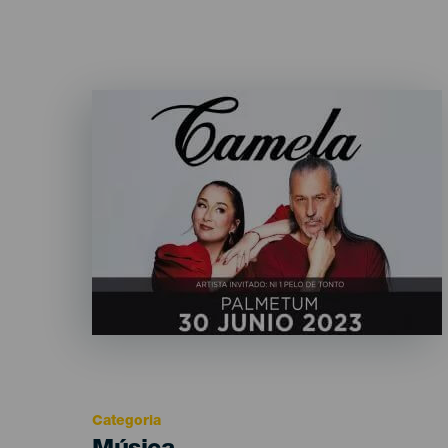
Imagen
Listado
Categoria