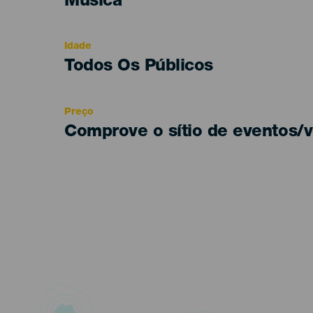
Categoría
Música
del
evento
Idade
Edad
Todos Os Públicos
Recomendada
Preço
Comprove o sítio de eventos/v