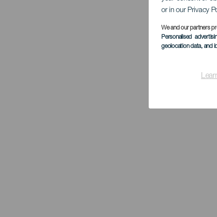
or in our Privacy P
We and our partners pr
Personalised advertis
geolocation data, and i
Lear