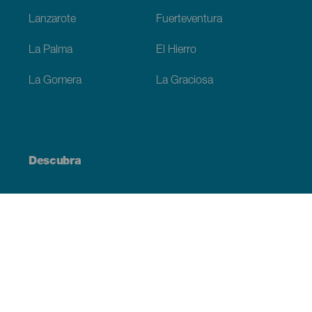
Lanzarote
Fuerteventura
La Palma
El Hierro
La Gomera
La Graciosa
Descubra
Costa e praia
Cultura
Gastronomia
Todos os artigos
Informação prática