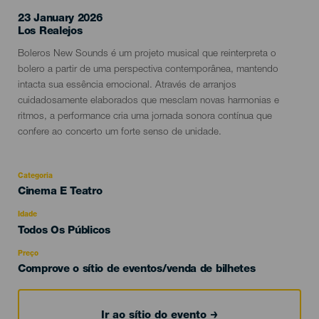
23 January 2026
Localidad
Los Realejos
Descripción
Boleros New Sounds é um projeto musical que reinterpreta o
del
bolero a partir de uma perspectiva contemporânea, mantendo
evento
intacta sua essência emocional. Através de arranjos
cuidadosamente elaborados que mesclam novas harmonias e
ritmos, a performance cria uma jornada sonora contínua que
confere ao concerto um forte senso de unidade.
Categoria
Categoría
Cinema E Teatro
del
evento
Idade
Edad
Todos Os Públicos
Recomendada
Preço
Comprove o sítio de eventos/venda de bilhetes
Ir ao sítio do evento