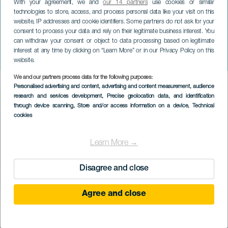
With your agreement, we and
our 14 partners
use cookies or similar
technologies to store, access, and process personal data like your visit on this
website, IP addresses and cookie identifiers. Some partners do not ask for your
consent to process your data and rely on their legitimate business interest. You
can withdraw your consent or object to data processing based on legitimate
TENERIFE
interest at any time by clicking on “Learn More” or in our Privacy Policy on this
Boleros New Sounds
website.
We and our partners process data for the following purposes:
Imagen
Personalised advertising and content, advertising and content measurement, audience
Listado
research and services development
, Precise geolocation data, and identification
through device scanning
, Store and/or access information on a device
, Technical
cookies
Learn More →
Disagree and close
Agree and close
EVENTO PASSADO