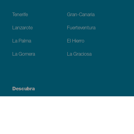
Footer
Tenerife
Gran-Canaria
Lanzarote
Fuerteventura
La Palma
El Hierro
La Gomera
La Graciosa
Descubra
Costa e praia
Cultura
Gastronomia
Todos os artigos