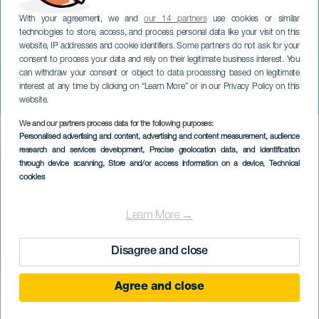
With your agreement, we and
our 14 partners
use cookies or similar
technologies to store, access, and process personal data like your visit on this
website, IP addresses and cookie identifiers. Some partners do not ask for your
consent to process your data and rely on their legitimate business interest. You
can withdraw your consent or object to data processing based on legitimate
TENERIFE
interest at any time by clicking on “Learn More” or in our Privacy Policy on this
Bestiarias
website.
We and our partners process data for the following purposes:
Imagen
Personalised advertising and content, advertising and content measurement, audience
Listado
research and services development
, Precise geolocation data, and identification
through device scanning
, Store and/or access information on a device
, Technical
cookies
Learn More →
Disagree and close
Agree and close
EVENTO PASSADO