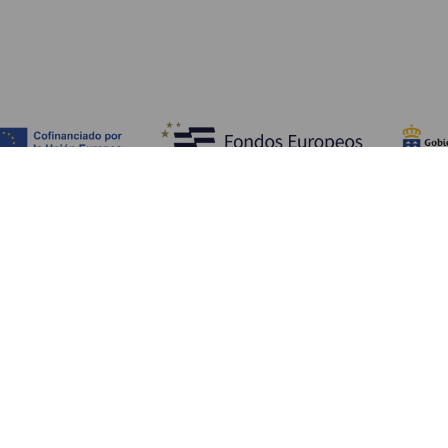
Descubra
I
Costa e praia
Cultura
A
Gastronomia
Todos os artigos
C
On