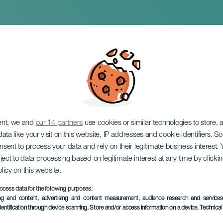
Magos del Valle San
ent, we and
our 14 partners
use cookies or similar technologies to store,
ata like your visit on this website, IP addresses and cookie identifiers. 
onsent to process your data and rely on their legitimate business interest
ject to data processing based on legitimate interest at any time by click
olicy on this website.
ocess data for the following purposes:
EVENTO PASSADO
ing and content, advertising and content measurement, audience research and service
dentification through device scanning
, Store and/or access information on a device
, Technica
15 Maio 2026