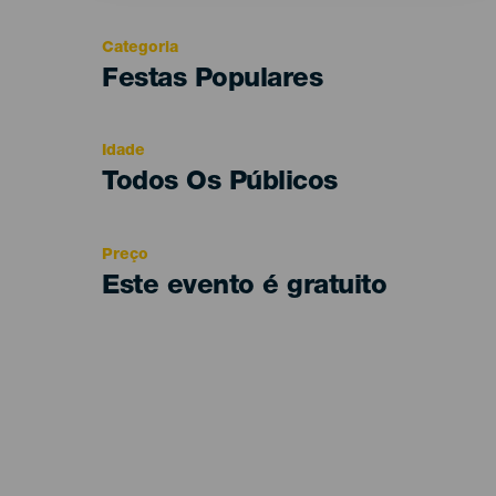
Categoria
Categoría
Festas Populares
del
evento
Idade
Edad
Todos Os Públicos
Recomendada
Preço
Este evento é gratuito