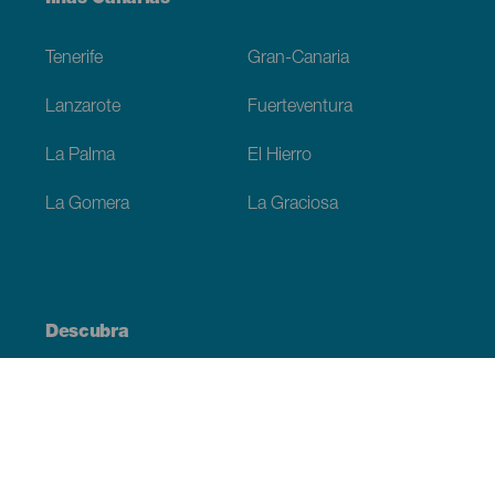
Ilhas Canárias
Footer
Tenerife
Gran-Canaria
Lanzarote
Fuerteventura
La Palma
El Hierro
La Gomera
La Graciosa
Descubra
Costa e praia
Cultura
Gastronomia
Todos os artigos