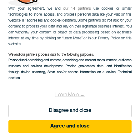
With your agreement, we and
our 14 partners
use cookies or similar
technologies to store, access, and process personal data like your visit on this
website, IP addresses and cookie identifiers. Some partners do not ask for your
consent to process your data and rely on their legitimate business interest. You
can withdraw your consent or object to data processing based on legitimate
TENERIFE
interest at any time by clicking on “Learn More” or in our Privacy Policy on this
Astronomia na torneira
website.
We and our partners process data for the following purposes:
Imagen
Personalised advertising and content, advertising and content measurement, audience
Listado
research and services development
, Precise geolocation data, and identification
through device scanning
, Store and/or access information on a device
, Technical
cookies
Learn More →
Disagree and close
Agree and close
EVENTO PASSADO