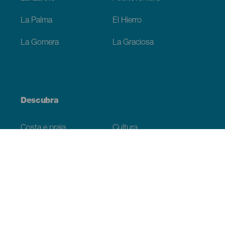
La Palma
El Hierro
La Gomera
La Graciosa
Descubra
Costa e praia
Cultura
Gastronomia
Todos os artigos
Informação prática