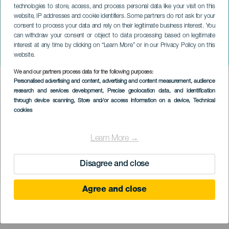
technologies to store, access, and process personal data like your visit on this
website, IP addresses and cookie identifiers. Some partners do not ask for your
consent to process your data and rely on their legitimate business interest. You
can withdraw your consent or object to data processing based on legitimate
TENERIFE
interest at any time by clicking on “Learn More” or in our Privacy Policy on this
Arafonche Trail
website.
We and our partners process data for the following purposes:
Imagen
Personalised advertising and content, advertising and content measurement, audience
Listado
research and services development
, Precise geolocation data, and identification
through device scanning
, Store and/or access information on a device
, Technical
cookies
Learn More →
Disagree and close
Agree and close
EVENTO PASSADO