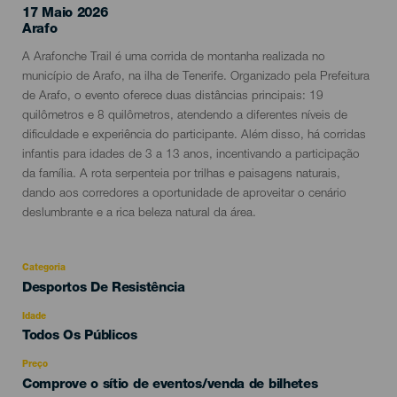
17 Maio 2026
Localidad
Arafo
Descripción
A Arafonche Trail é uma corrida de montanha realizada no
del
município de Arafo, na ilha de Tenerife. Organizado pela Prefeitura
evento
de Arafo, o evento oferece duas distâncias principais: 19
quilômetros e 8 quilômetros, atendendo a diferentes níveis de
dificuldade e experiência do participante. Além disso, há corridas
infantis para idades de 3 a 13 anos, incentivando a participação
da família. A rota serpenteia por trilhas e paisagens naturais,
dando aos corredores a oportunidade de aproveitar o cenário
deslumbrante e a rica beleza natural da área.
Categoria
Categoría
Desportos De Resistência
del
evento
Idade
Edad
Todos Os Públicos
Recomendada
Preço
Comprove o sítio de eventos/venda de bilhetes