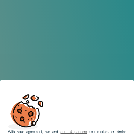
With your agreement, we and
our 14 partners
use cookies or similar