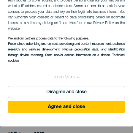
technologies to store, access, and process personal data like your visit on this
website, IP addresses and cookie identifiers. Some partners do not ask for your
consent to process your data and rely on their legitimate business interest. You
TENERIFE
can withdraw your consent or object to data processing based on legitimate
Alice no País das
interest at any time by clicking on “Learn More” or in our Privacy Policy on this
Maravilhas
website.
We and our partners process data for the following purposes:
Imagen
Personalised advertising and content, advertising and content measurement, audience
Listado
research and services development
, Precise geolocation data, and identification
through device scanning
, Store and/or access information on a device
, Technical
cookies
Learn More →
Disagree and close
Agree and close
EVENTO PASSADO