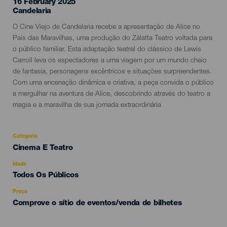
16 February 2025
Localidad
Candelaria
Descripción
O Cine Viejo de Candelaria recebe a apresentação de Alice no
del
País das Maravilhas, uma produção do Zálatta Teatro voltada para
evento
o público familiar. Esta adaptação teatral do clássico de Lewis
Carroll leva os espectadores a uma viagem por um mundo cheio
de fantasia, personagens excêntricos e situações surpreendentes.
Com uma encenação dinâmica e criativa, a peça convida o público
a mergulhar na aventura de Alice, descobrindo através do teatro a
magia e a maravilha de sua jornada extraordinária
Categoria
Categoría
Cinema E Teatro
del
evento
Idade
Edad
Todos Os Públicos
Recomendada
Preço
Comprove o sítio de eventos/venda de bilhetes