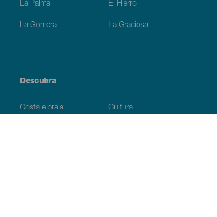
La Palma
El Hierro
La Gomera
La Graciosa
Descubra
Costa e praia
Cultura
Gastronomia
Todos os artigos
Informação prática
Agenda
Clima