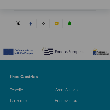
Contenido
Menú
Ilhas Canárias
Footer
Tenerife
Gran-Canaria
Lanzarote
Fuerteventura