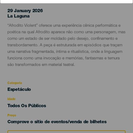
29 January 2026
Localidad
La Laguna
Descripción
“Afrodito Violent” oferece uma experiência cênica performática e
del
poética na qual Afrodito aparece não como uma personagem, mas
evento
como um estado de ser moldado pelo desejo, confinamento e
transbordamento. A peça é estruturada em episódios que traçam
uma narrativa fragmentada, íntima e ritualística, onde a linguagem
funciona como uma invocação e memórias, fantasmas e ternura
são transformados em material teatral.
Categoria
Categoría
Espetáculo
del
evento
Idade
Edad
Todos Os Públicos
Recomendada
Preço
Comprove o sítio de eventos/venda de bilhetes