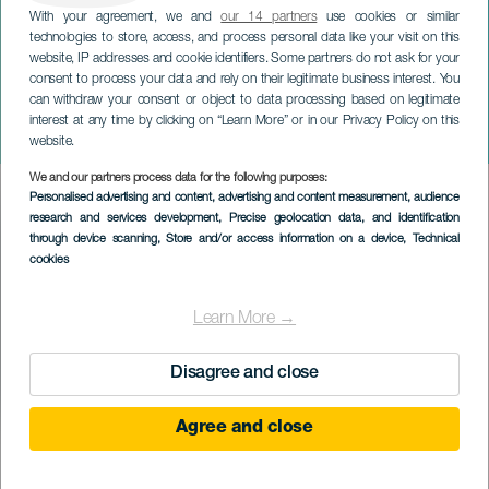
With your agreement, we and
our 14 partners
use cookies or similar
technologies to store, access, and process personal data like your visit on this
website, IP addresses and cookie identifiers. Some partners do not ask for your
consent to process your data and rely on their legitimate business interest. You
can withdraw your consent or object to data processing based on legitimate
TENERIFE
interest at any time by clicking on “Learn More” or in our Privacy Policy on this
Afrodite Violenta
website.
We and our partners process data for the following purposes:
Imagen
Personalised advertising and content, advertising and content measurement, audience
Listado
research and services development
, Precise geolocation data, and identification
through device scanning
, Store and/or access information on a device
, Technical
cookies
Learn More →
Disagree and close
Agree and close
EVENTO PASSADO