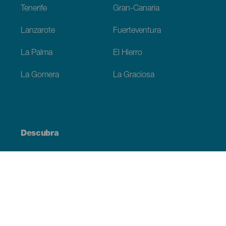
Tenerife
Gran-Canaria
Lanzarote
Fuerteventura
La Palma
El Hierro
La Gomera
La Graciosa
Descubra
Costa e praia
Cultura
Gastronomia
Todos os artigos