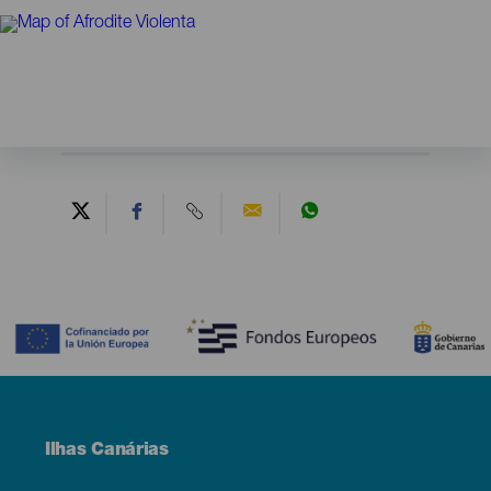
Contenido
Menú
Ilhas Canárias
Footer