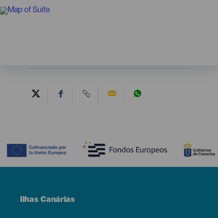
Contenido
Menú
Ilhas Canárias
Footer