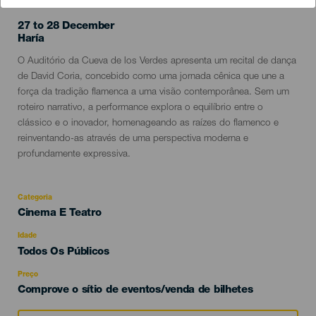
27 to 28 December
Localidad
Haría
Descripción
O Auditório da Cueva de los Verdes apresenta um recital de dança
del
de David Coria, concebido como uma jornada cênica que une a
evento
força da tradição flamenca a uma visão contemporânea. Sem um
roteiro narrativo, a performance explora o equilíbrio entre o
clássico e o inovador, homenageando as raízes do flamenco e
reinventando-as através de uma perspectiva moderna e
profundamente expressiva.
Categoria
Categoría
Cinema E Teatro
del
evento
Idade
Edad
Todos Os Públicos
Recomendada
Preço
Comprove o sítio de eventos/venda de bilhetes