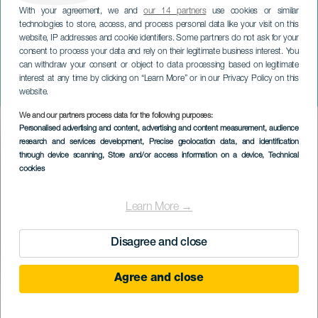
With your agreement, we and
our 14 partners
use cookies or similar
technologies to store, access, and process personal data like your visit on this
website, IP addresses and cookie identifiers. Some partners do not ask for your
consent to process your data and rely on their legitimate business interest. You
can withdraw your consent or object to data processing based on legitimate
LANZAROTE
interest at any time by clicking on “Learn More” or in our Privacy Policy on this
Suite
website.
We and our partners process data for the following purposes:
Imagen
Personalised advertising and content, advertising and content measurement, audience
Listado
research and services development
, Precise geolocation data, and identification
through device scanning
, Store and/or access information on a device
, Technical
cookies
Learn More →
Disagree and close
Agree and close
EVENTO PASSADO