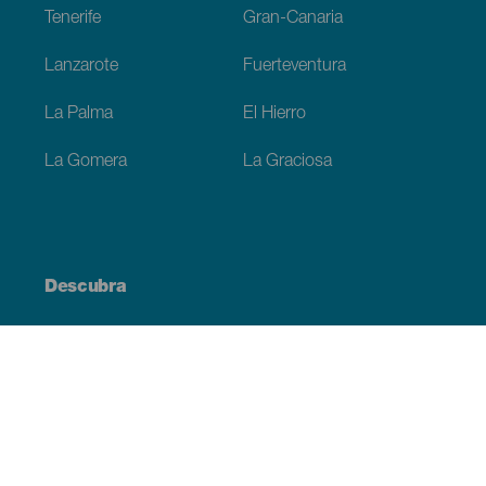
Tenerife
Gran-Canaria
Lanzarote
Fuerteventura
La Palma
El Hierro
La Gomera
La Graciosa
Descubra
Costa e praia
Cultura
Gastronomia
Todos os artigos